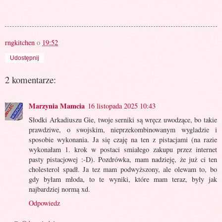
rngkitchen
o
19:52
Udostępnij
2 komentarze:
Marzynia Mamcia
16 listopada 2025 10:43
Słodki Arkadiuszu Gie, twoje serniki są wręcz uwodzące, bo takie
prawdziwe, o swojskim, nieprzekombinowanym wygladzie i
sposobie wykonania. Ja się czaję na ten z pistacjami (na razie
wykonałam 1. krok w postaci smiałego zakupu przez internet
pasty pistacjowej :-D). Pozdrówka, mam nadzieję, że już ci ten
cholesterol spadł. Ja tez mam podwyższony, ale olewam to, bo
gdy byłam młoda, to te wyniki, które mam teraz, były jak
najbardziej normą xd.
Odpowiedz