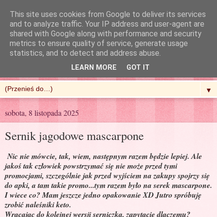
This site uses cookies from Google to deliver its services
and to analyze traffic. Your IP address and user-agent are
shared with Google along with performance and security
metrics to ensure quality of service, generate usage
R'n'G Kitchen
statistics, and to detect and address abuse.
LEARN MORE
GOT IT
▼
sobota, 8 listopada 2025
Sernik jagodowe mascarpone
Nic nie mówcie, tak, wiem, następnym razem będzie lepiej. Ale
jakoś tak człowiek powstrzymać się nie może przed tymi
promocjami, szczególnie jak przed wyjściem na zakupy spojrzy się
do apki, a tam takie promo...tym razem było na serek mascarpone.
I wiece co? Mam jeszcze jedno opakowanie XD Jutro spróbuję
zrobić naleśniki keto.
Wracając do kolejnej wersji serniczka, zapytacie dlaczemu?