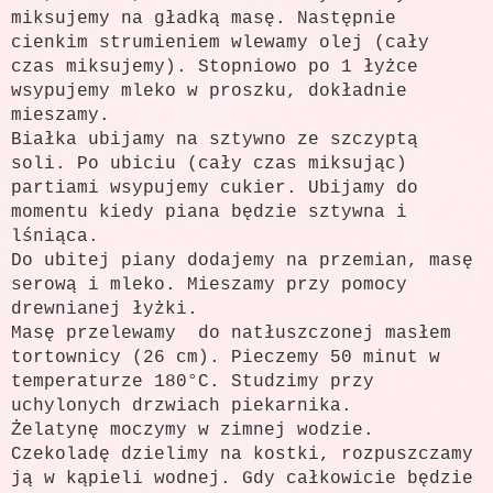
miksujemy na gładką masę. Następnie
cienkim strumieniem wlewamy olej (cały
czas miksujemy). Stopniowo po 1 łyżce
wsypujemy mleko w proszku, dokładnie
mieszamy.
Białka ubijamy na sztywno ze szczyptą
soli. Po ubiciu (cały czas miksując)
partiami wsypujemy cukier. Ubijamy do
momentu kiedy piana będzie sztywna i
lśniąca.
Do ubitej piany dodajemy na przemian, masę
serową i mleko. Mieszamy przy pomocy
drewnianej łyżki.
Masę przelewamy do natłuszczonej masłem
tortownicy (26 cm). Pieczemy 50 minut w
temperaturze 180°C. Studzimy przy
uchylonych drzwiach piekarnika.
Żelatynę moczymy w zimnej wodzie.
Czekoladę dzielimy na kostki, rozpuszczamy
ją w kąpieli wodnej. Gdy całkowicie będzie