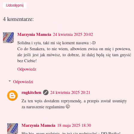
Udostępnij
4 komentarze:
Marzynia Mamcia
24 kwietnia 2025 20:02
Solidna i syta, taki mi się koment nasuwa :-D
Co do Smakera, to nie wiem, albowiem zwisa on mię i powiewa,
ale jeśli jest jak mówisz, to dobrze, że dalej będą się tam gnysić
bez Ciebie!
Odpowiedz
Odpowiedzi
rngkitchen
24 kwietnia 2025 20:21
Za ten wpis dostałem reprymendę, a przepis został usunięty
za naruszenie regulaminu 🤭
Marzynia Mamcia
18 maja 2025 18:30
Hie hie, mam nadzieję, że już się podniosłeś :-DD Buźka!