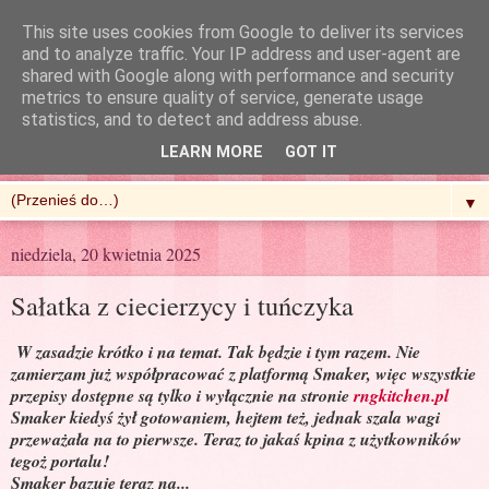
This site uses cookies from Google to deliver its services
and to analyze traffic. Your IP address and user-agent are
shared with Google along with performance and security
metrics to ensure quality of service, generate usage
R'n'G Kitchen
statistics, and to detect and address abuse.
LEARN MORE
GOT IT
▼
niedziela, 20 kwietnia 2025
Sałatka z ciecierzycy i tuńczyka
W zasadzie krótko i na temat. Tak będzie i tym razem. Nie
zamierzam już współpracować z platformą Smaker, więc wszystkie
przepisy dostępne są tylko i wyłącznie na stronie
rngkitchen.pl
Smaker kiedyś żył gotowaniem, hejtem też, jednak szala wagi
przeważała na to pierwsze. Teraz to jakaś kpina z użytkowników
tegoż portalu!
Smaker bazuje teraz na...