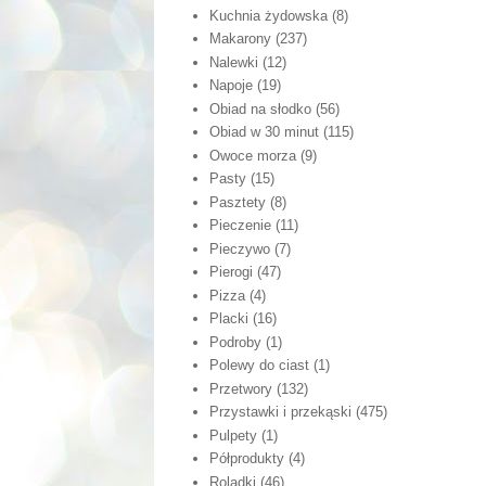
Kuchnia żydowska
(8)
Makarony
(237)
Nalewki
(12)
Napoje
(19)
Obiad na słodko
(56)
Obiad w 30 minut
(115)
Owoce morza
(9)
Pasty
(15)
Pasztety
(8)
Pieczenie
(11)
Pieczywo
(7)
Pierogi
(47)
Pizza
(4)
Placki
(16)
Podroby
(1)
Polewy do ciast
(1)
Przetwory
(132)
Przystawki i przekąski
(475)
Pulpety
(1)
Półprodukty
(4)
Roladki
(46)