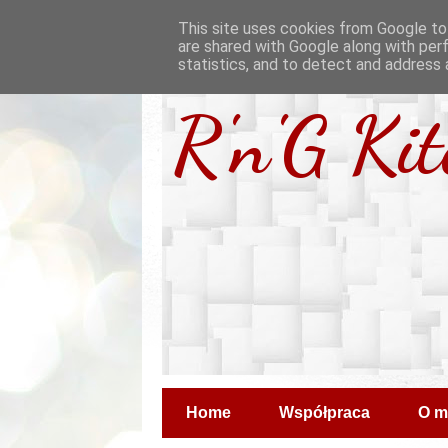
This site uses cookies from Google to 
are shared with Google along with per
statistics, and to detect and address 
R'n'G Ki
Home
Współpraca
O m