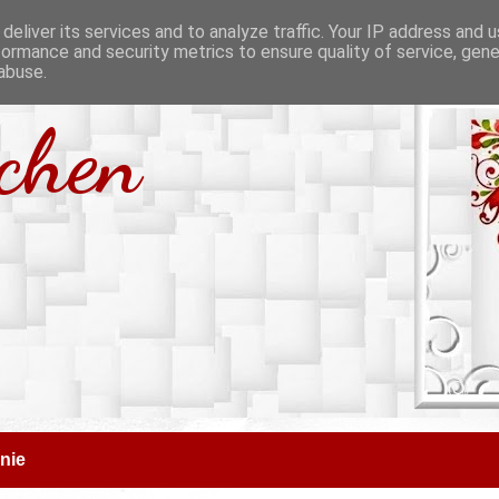
deliver its services and to analyze traffic. Your IP address and 
formance and security metrics to ensure quality of service, gen
abuse.
tchen
nie