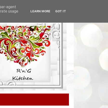
user-agent
erate usage
LEARN MORE
GOT IT