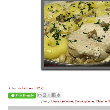
Autor:
rngkitchen
o
12:25
Etykiety:
Dania drobiowe
,
Dania główne
,
Obiad w 3