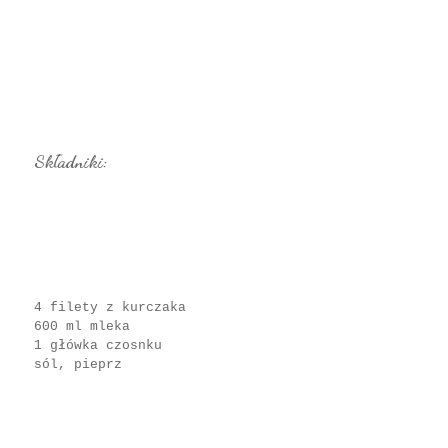
Składniki:
4 filety z kurczaka
600 ml mleka
1 główka czosnku
sól, pieprz