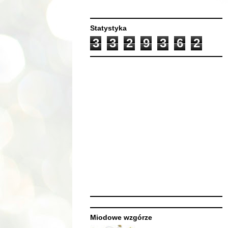
Statystyka
3
3
2
9
3
6
2
Miodowe wzgórze