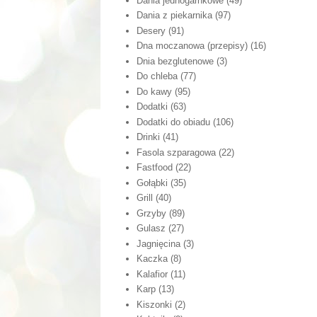
Dania jednogarnkowe
(49)
Dania z piekarnika
(97)
Desery
(91)
Dna moczanowa (przepisy)
(16)
Dnia bezglutenowe
(3)
Do chleba
(77)
Do kawy
(95)
Dodatki
(63)
Dodatki do obiadu
(106)
Drinki
(41)
Fasola szparagowa
(22)
Fastfood
(22)
Gołąbki
(35)
Grill
(40)
Grzyby
(89)
Gulasz
(27)
Jagnięcina
(3)
Kaczka
(8)
Kalafior
(11)
Karp
(13)
Kiszonki
(2)