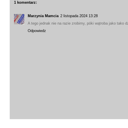
1 komentarz:
Marzynia Mamcia
2 listopada 2024 13:28
A tego jednak nie na razie zrobimy, póki wątroba jako tako 
Odpowiedz