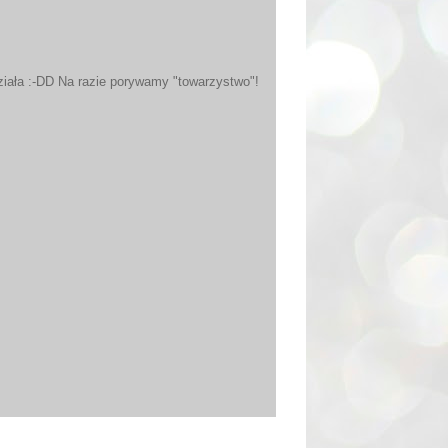
działa :-DD Na razie porywamy "towarzystwo"!