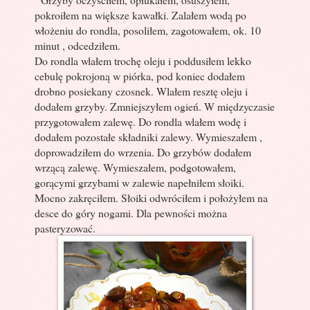
pokroiłem na większe kawałki. Zalałem wodą po
włożeniu do rondla, posoliłem, zagotowałem, ok. 10
minut , odcedziłem.
Do rondla wlałem trochę oleju i poddusiłem lekko
cebulę pokrojoną w piórka, pod koniec dodałem
drobno posiekany czosnek. Wlałem resztę oleju i
dodałem grzyby. Zmniejszyłem ogień. W międzyczasie
przygotowałem zalewę. Do rondla wlałem wodę i
dodałem pozostałe składniki zalewy. Wymieszałem ,
doprowadziłem do wrzenia. Do grzybów dodałem
wrzącą zalewę. Wymieszałem, podgotowałem,
gorącymi grzybami w zalewie napełniłem słoiki.
Mocno zakręciłem. Słoiki odwróciłem i położyłem na
desce do góry nogami. Dla pewności można
pasteryzować.