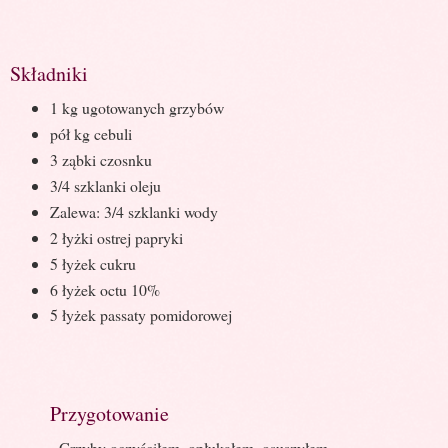
Składniki
1 kg ugotowanych grzybów
pół kg cebuli
3 ząbki czosnku
3/4 szklanki oleju
Zalewa: 3/4 szklanki wody
2 łyżki ostrej papryki
5 łyżek cukru
6 łyżek octu 10%
5 łyżek passaty pomidorowej
Przygotowanie
Grzyby oczyściłem, opłukałem, osuszyłem,