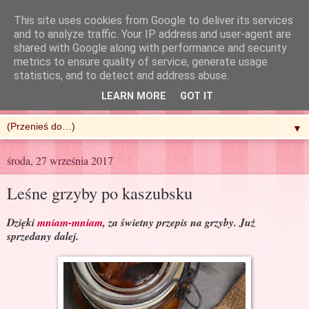
This site uses cookies from Google to deliver its services
and to analyze traffic. Your IP address and user-agent are
shared with Google along with performance and security
metrics to ensure quality of service, generate usage
R'n'G Kitchen
statistics, and to detect and address abuse.
LEARN MORE
GOT IT
▼
środa, 27 września 2017
Leśne grzyby po kaszubsku
Dzięki
mniam-mniam
, za świetny przepis na grzyby. Już
sprzedany dalej.