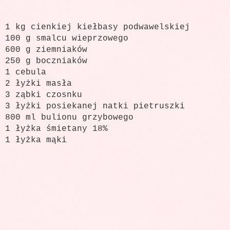
1 kg cienkiej kiełbasy podwawelskiej
100 g smalcu wieprzowego
600 g ziemniaków
250 g boczniaków
1 cebula
2 łyżki masła
3 ząbki czosnku
3 łyżki posiekanej natki pietruszki
800 ml bulionu grzybowego
1 łyżka śmietany 18%
1 łyżka mąki