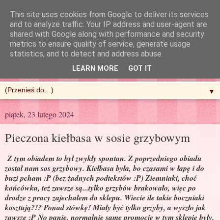
This site uses cookies from Google to deliver its services
and to analyze traffic. Your IP address and user-agent are
shared with Google along with performance and security
metrics to ensure quality of service, generate usage
R'n'G Kitchen
statistics, and to detect and address abuse.
LEARN MORE
GOT IT
▼
piątek, 23 lutego 2024
Pieczona kiełbasa w sosie grzybowym
Z tym obiadem to był zwykły spontan. Z poprzedniego obiadu
został nam sos grzybowy. Kiełbasa była, bo czasami w łapę i do
buzi pcham :P (bez żadnych podtekstów :P) Ziemniaki, choć
końcówka, też zawsze są...tylko grzybów brakowało, więc po
drodze z pracy zajechałem do sklepu. Wiecie ile takie boczniaki
kosztują?!? Ponad stówkę! Miały być tylko grzyby, a wyszło jak
zawsze :P No panie, normalnie same promocje w tym sklepie były.