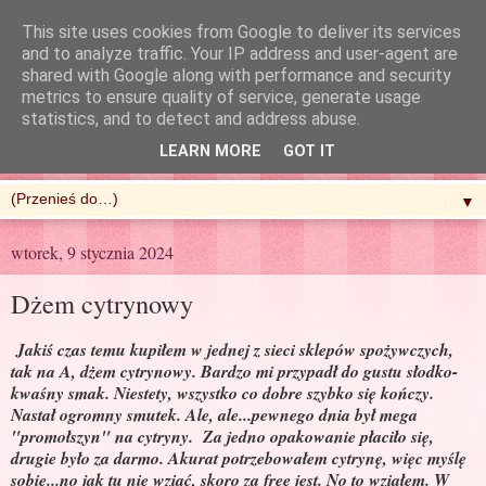
This site uses cookies from Google to deliver its services
and to analyze traffic. Your IP address and user-agent are
shared with Google along with performance and security
metrics to ensure quality of service, generate usage
R'n'G Kitchen
statistics, and to detect and address abuse.
LEARN MORE
GOT IT
▼
wtorek, 9 stycznia 2024
Dżem cytrynowy
Jakiś czas temu kupiłem w jednej z sieci sklepów spożywczych,
tak na A, dżem cytrynowy. Bardzo mi przypadł do gustu słodko-
kwaśny smak. Niestety, wszystko co dobre szybko się kończy.
Nastał ogromny smutek. Ale, ale...pewnego dnia był mega
"promołszyn" na cytryny. Za jedno opakowanie płaciło się,
drugie było za darmo. Akurat potrzebowałem cytrynę, więc myślę
sobie...no jak tu nie wziąć, skoro za free jest. No to wziąłem. W