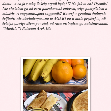
domu...a co ja z taką ilością czynił będę?!? No jak to co? Dżemik!
Nie chciałem go od razu potraktować cukrem, więc pomyślałem o
miodzie. A zagęstnik...jaki zagęstnik? Raczej w grudniu żadnych
żelfixów nie uświadczysz...no to AGAR! bo u mnie prędzej to, niż
żelatynę...więc dżem powstał, od razu owinąłem go naleśniczkami.
"Miodzio"! Polecam Arek Gie