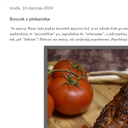
środa, 10 stycznia 2024
Boczek z piekarnika
No mówię Wam! taki piękny kawałek mięsiwa był, że aż szkoda było go nie w
najbardziej, to "przytuliłem" go, zapodałem do "solaryjum"...i jaki pięk
tak, jak "lubiem"! Polecać nie muszę, ale zaoferuję popełnienie. Popełniajci