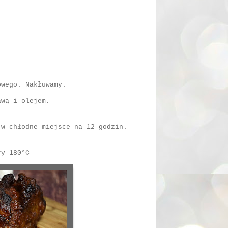
owego. Nakłuwamy.
awą i olejem.
w chłodne miejsce na 12 godzin.
ury 180°C