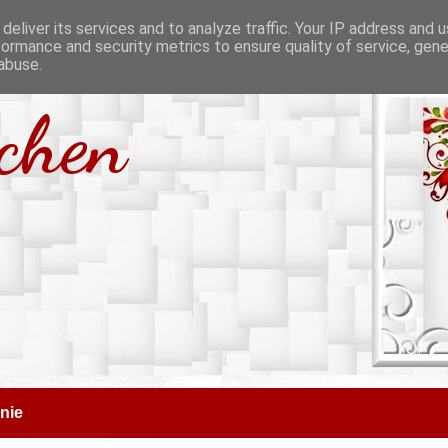
deliver its services and to analyze traffic. Your IP address and 
formance and security metrics to ensure quality of service, gen
abuse.
tchen
nie