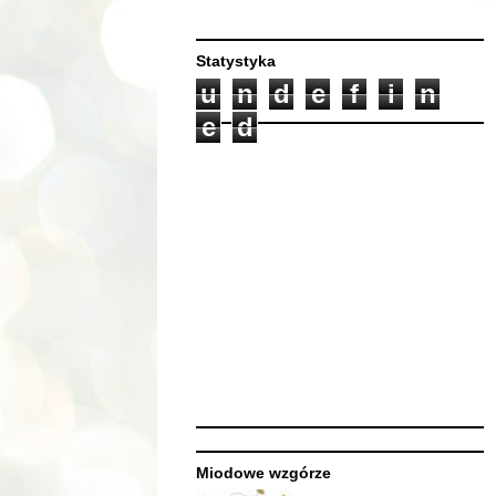
Statystyka
u
n
d
e
f
i
n
e
d
Miodowe wzgórze