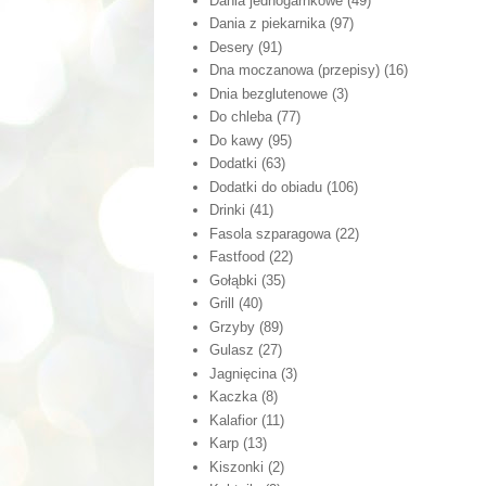
Dania jednogarnkowe
(49)
Dania z piekarnika
(97)
Desery
(91)
Dna moczanowa (przepisy)
(16)
Dnia bezglutenowe
(3)
Do chleba
(77)
Do kawy
(95)
Dodatki
(63)
Dodatki do obiadu
(106)
Drinki
(41)
Fasola szparagowa
(22)
Fastfood
(22)
Gołąbki
(35)
Grill
(40)
Grzyby
(89)
Gulasz
(27)
Jagnięcina
(3)
Kaczka
(8)
Kalafior
(11)
Karp
(13)
Kiszonki
(2)