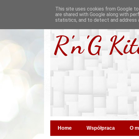
This site uses cookies from Google to 
are shared with Google along with per
statistics, and to detect and address 
R'n'G Ki
Home
Współpraca
O m