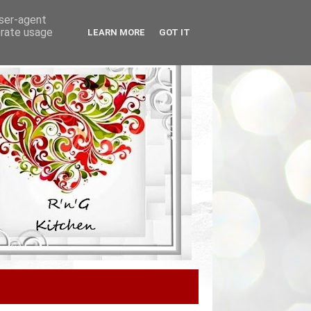
user-agent
erate usage
LEARN MORE
GOT IT