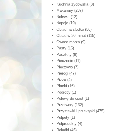
Kuchnia żydowska
(8)
Makarony
(237)
Nalewki
(12)
Napoje
(19)
Obiad na słodko
(56)
Obiad w 30 minut
(115)
Owoce morza
(9)
Pasty
(15)
Pasztety
(8)
Pieczenie
(11)
Pieczywo
(7)
Pierogi
(47)
Pizza
(4)
Placki
(16)
Podroby
(1)
Polewy do ciast
(1)
Przetwory
(132)
Przystawki i przekąski
(475)
Pulpety
(1)
Półprodukty
(4)
Roladki
(46)