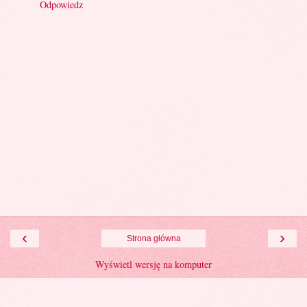
Odpowiedz
‹
›
Strona główna
Wyświetl wersję na komputer