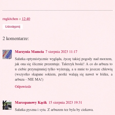
rngkitchen
o
12:40
Udostępnij
2 komentarze:
Marzynia Mamcia
7 sierpnia 2023 11:17
Sałatka optymistycznie wygląda, życzę takiej pogody nad morzem,
jak ona się ślicznie prezentuje. Talerzyk boski! A co do arbuza to
u ciebie przynajmniej tylko wyżerają, a u mnie to jeszcze chlewią
(wszystko skapane sokiem, pestki walają się nawet w łóżku, a
arbuza - NIE MA!)
Odpowiedz
Marcepanowy Kącik
15 sierpnia 2023 19:31
Sałatka pyszna i syta. Z arbuzem tez byla by ciekawa.