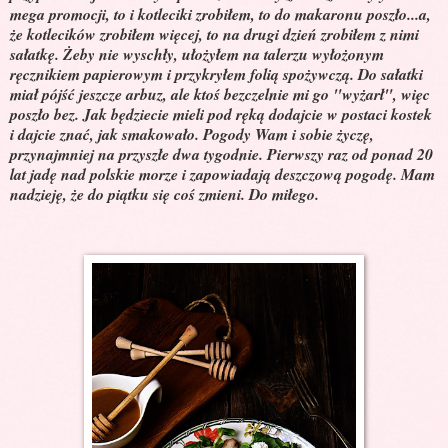
mega promocji, to i kotleciki zrobiłem, to do makaronu poszło...a,
że kotlecików zrobiłem więcej, to na drugi dzień zrobiłem z nimi
sałatkę. Żeby nie wyschły, ułożyłem na talerzu wyłożonym
ręcznikiem papierowym i przykryłem folią spożywczą. Do sałatki
miał pójść jeszcze arbuz, ale ktoś bezczelnie mi go "wyżarł", więc
poszło bez. Jak będziecie mieli pod ręką dodajcie w postaci kostek
i dajcie znać, jak smakowało. Pogody Wam i sobie życzę,
przynajmniej na przyszłe dwa tygodnie. Pierwszy raz od ponad 20
lat jadę nad polskie morze i zapowiadają deszczową pogodę. Mam
nadzieję, że do piątku się coś zmieni. Do miłego.