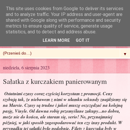
This site uses cookies from Google to deliver its services
and to analyze traffic. Your IP address and user-agent are
shared with Google along with performance and security
metrics to ensure quality of service, generate usage
R'n'G Kitchen
statistics, and to detect and address abuse.
LEARN MORE
GOT IT
▼
niedziela, 6 sierpnia 2023
Sałatka z kurczakiem panierowanym
Ostatnimi czasy coraz częściej korzystam z promocji. Ceny
szybują tak, że niebawem z nimi w ułamku sekundy znajdziemy się
na Marsie. Czasy są trudne i jakoś muszę oszczędzać na kolejną
pasję, Vinyle. Od dawna robię przemyślane zakupy...no dobra,
może nie do końca, ale staram się, serio! No, przynajmniej
później, w jaki sposób zagospodarować ten czy inny produkt. W
przypadku tej sałatki było podobnie. Filety z kurczaka były w