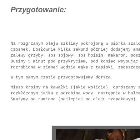
Przygotowanie:
Na rozgrzanym oleju szklimy pokrojoną w piórka szal
czosnek. Dosłownie kilka sekund później dodajemy an
zalewy grzyby, sos sojowy, sos hoisin, makaron, pos
Dusimy 5 minut pod przykryciem, pod koniec wsypując
rozrobioną w zimnej wodzie mąkę z tapioki, zagęszcz
W tym samym czasie przygotowujemy dorsza.
Mięso kroimy na kawałki (jakie wolicie), oprószamy 
rozkłóconym jajku z odrobiną wody, następnie w bułc
Smażymy na rumiano (najlepiej na oleju rzepakowym).