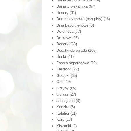
Dania jednogarnkowe
(49)
Dania z piekarnika
(97)
Desery
(91)
Dna moczanowa (przepisy)
(16)
Dnia bezglutenowe
(3)
Do chleba
(77)
Do kawy
(95)
Dodatki
(63)
Dodatki do obiadu
(106)
Drinki
(41)
Fasola szparagowa
(22)
Fastfood
(22)
Gołąbki
(35)
Grill
(40)
Grzyby
(89)
Gulasz
(27)
Jagnięcina
(3)
Kaczka
(8)
Kalafior
(11)
Karp
(13)
Kiszonki
(2)