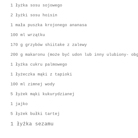
1 łyżka sosu sojowego
2 łyżki sosu hoisin
1 mała puszka krojonego ananasa
100 ml wrzątku
170 g grzybów shiitake z zalewy
200 g makaronu (może być udon lub inny ulubiony- ob
1 łyżka cukru palmowego
1 łyżeczka mąki z tapioki
100 ml zimnej wody
5 łyżek mąki kukurydzianej
1 jajko
5 łyżek bułki tartej
1 łyżka sezamu