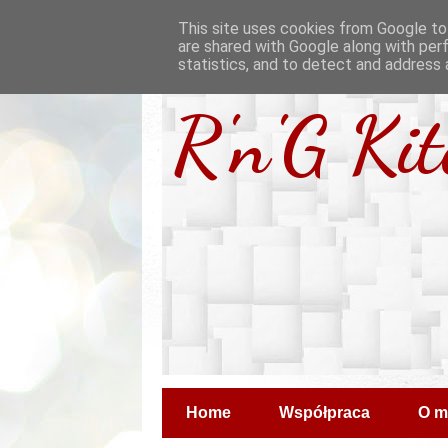
This site uses cookies from Google to 
are shared with Google along with per
statistics, and to detect and address 
R'n'G Ki
Home
Współpraca
O m