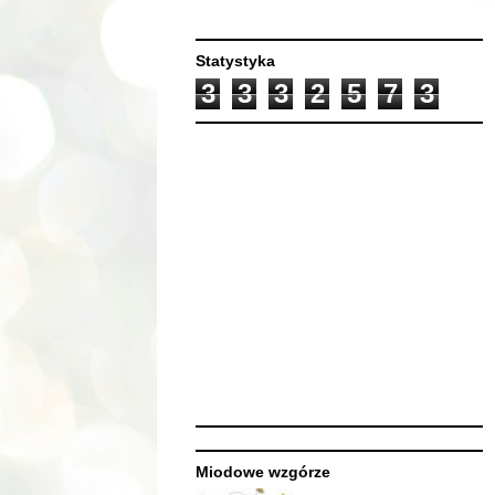
Statystyka
3
3
3
2
5
7
3
Miodowe wzgórze