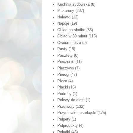
Kuchnia żydowska
(8)
Makarony
(237)
Nalewki
(12)
Napoje
(19)
Obiad na słodko
(56)
Obiad w 30 minut
(115)
Owoce morza
(9)
Pasty
(15)
Pasztety
(8)
Pieczenie
(11)
Pieczywo
(7)
Pierogi
(47)
Pizza
(4)
Placki
(16)
Podroby
(1)
Polewy do ciast
(1)
Przetwory
(132)
Przystawki i przekąski
(475)
Pulpety
(1)
Półprodukty
(4)
Roladki
(46)