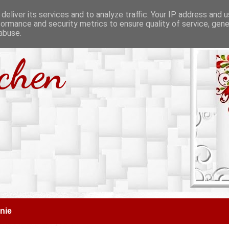
deliver its services and to analyze traffic. Your IP address and 
formance and security metrics to ensure quality of service, gen
abuse.
tchen
nie