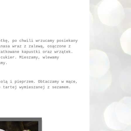
otkę, po chwili wrzucamy posiekany
anasa wraz z zalewą, osączone z
zatkowane kapustki oraz wrzątek.
 cukier. Mieszamy, wlewamy
amy.
solą i pieprzem. Obtaczamy w mące,
e tartej wymieszanej z sezamem.