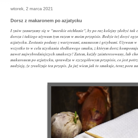
wtorek, 2 marca 2021
Dorsz z makaronem po azjatycku
I znów zanurzamy się w "morskie otchłanie", by po raz kolejny zdobyć tak 
dorsza i takiego używam tym razem w moim przepisie. Bedzie też dosyć egzot
azjatycku. Zostanie podany z warzywami, ananasem i grzybami. Używam w ty
wszystko to w celu uzyskania słodkawego smaku, z którym dorsz komponuje
nawet najwybredniejszych smakoszy! Zatem, każdy zainteresowany, lub cho
makaronem po azjatycku, sprawdza w szczegółowym przepisie, co jest potrz
nadzieję, że zrealizuje ten przepis. Ja już wiem jak to smakuje, teraz por