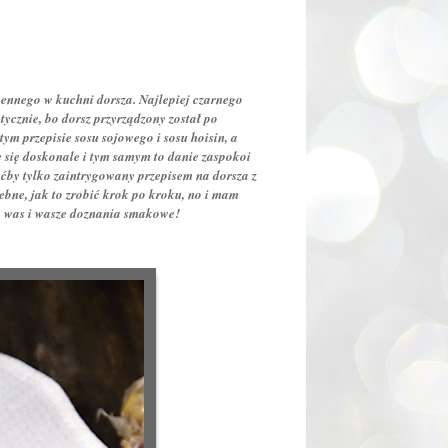
cennego w kuchni dorsza. Najlepiej czarnego
ycznie, bo dorsz przyrządzony został po
m przepisie sosu sojowego i sosu hoisin, a
 się doskonale i tym samym to danie zaspokoi
ćby tylko zaintrygowany przepisem na dorsza z
ebne, jak to zrobić krok po kroku, no i mam
a na was i wasze doznania smakowe!