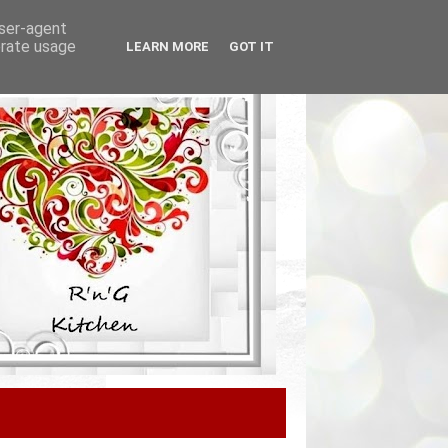
user-agent
erate usage
LEARN MORE
GOT IT