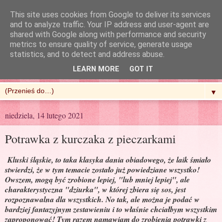
This site uses cookies from Google to deliver its services
and to analyze traffic. Your IP address and user-agent are
shared with Google along with performance and security
metrics to ensure quality of service, generate usage
R'n'G Kitchen
statistics, and to detect and address abuse.
LEARN MORE
GOT IT
▼
niedziela, 14 lutego 2021
Potrawka z kurczaka z pieczarkami
Kluski śląskie, to taka klasyka dania obiadowego, że laik śmiało
stwierdzi, że w tym temacie zostało już powiedziane wszystko!
Owszem, mogą być zrobione lepiej, "lub mniej lepiej", ale
charakterystyczna "dziurka", w której zbiera się sos, jest
rozpoznawalna dla wszystkich. No tak, ale można je podać w
bardziej fantazyjnym zestawieniu i to właśnie chciałbym wszystkim
zaproponować! Tym razem namawiam do zrobienia potrawki z