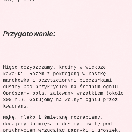
sól, pieprz
Przygotowanie:
Mięso oczyszczamy, kroimy w większe
kawałki. Razem z pokrojoną w kostkę,
marchewką i oczyszczonymi pieczarkami,
dusimy pod przykryciem na średnim ogniu.
Oprószamy solą, zalewamy wrzątkiem (około
300 ml). Gotujemy na wolnym ogniu przez
kwadrans.
Mąkę, mleko i śmietanę rozrabiamy,
dodajemy do mięsa i dusimy chwilę pod
przykryciem wrzucając papryki i groszek.