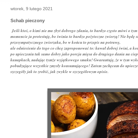
wtorek, 9 lutego 2021
Schab pieczony
Jeśli ktoś, o kimś nie ma zbyt dobrego zdania, to bardzo często mówi o ty
momencie ja protestuję, bo świnia to bardzo pożyteczne zwierzą! Nie będę s
przesympatycznego zwierzaka, bo w końcu to przepis na potrawę,
ale odniesienie do tego co chcę zaproponować to: kawał dobrej świni, a ko
po upieczeniu tak samo dobry jako porcja mięsa do drugiego dania na ciep
kanapkach, nadając tymże wyjątkowego smaku! Gwarantuję, że w tym wykon
pobudzające wszystkie zmysły konsumującego! Zatem zachęcam do upiecze
szczegóły jak to zrobić, jak zwykle w szczegółowym opisie.