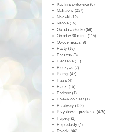
Kuchnia żydowska
(8)
Makarony
(237)
Nalewki
(12)
Napoje
(19)
Obiad na słodko
(56)
Obiad w 30 minut
(115)
Owoce morza
(9)
Pasty
(15)
Pasztety
(8)
Pieczenie
(11)
Pieczywo
(7)
Pierogi
(47)
Pizza
(4)
Placki
(16)
Podroby
(1)
Polewy do ciast
(1)
Przetwory
(132)
Przystawki i przekąski
(475)
Pulpety
(1)
Półprodukty
(4)
Roladki
(46)