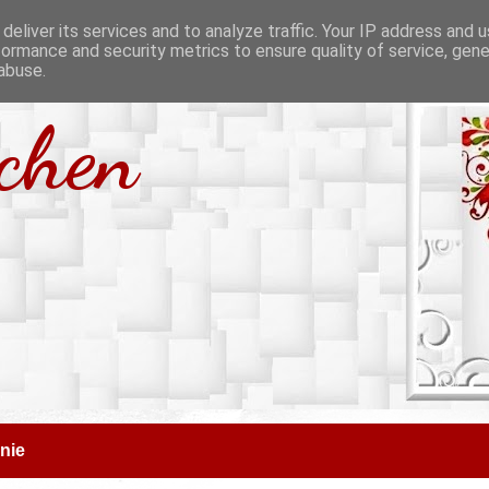
deliver its services and to analyze traffic. Your IP address and 
formance and security metrics to ensure quality of service, gen
abuse.
tchen
nie