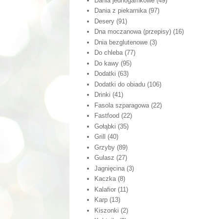
Dania jednogarnkowe
(49)
Dania z piekarnika
(97)
Desery
(91)
Dna moczanowa (przepisy)
(16)
Dnia bezglutenowe
(3)
Do chleba
(77)
Do kawy
(95)
Dodatki
(63)
Dodatki do obiadu
(106)
Drinki
(41)
Fasola szparagowa
(22)
Fastfood
(22)
Gołąbki
(35)
Grill
(40)
Grzyby
(89)
Gulasz
(27)
Jagnięcina
(3)
Kaczka
(8)
Kalafior
(11)
Karp
(13)
Kiszonki
(2)