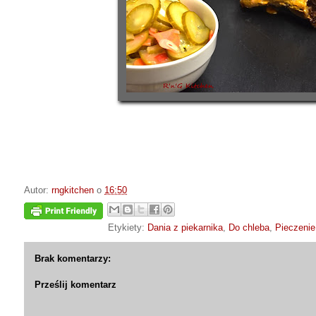
Autor:
rngkitchen
o
16:50
Etykiety:
Dania z piekarnika
,
Do chleba
,
Pieczenie
Brak komentarzy:
Prześlij komentarz