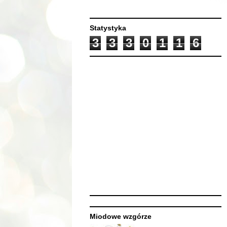
Statystyka
3
3
3
0
1
1
6
Miodowe wzgórze