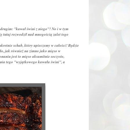
m drugim: "kawał świni z niego"! No i w tym
ię tutaj rozwodził nad mnogością zalet tego
nkretnie schab, który upieczemy w całości! Będzie
ło, jak również na zimno jako mięso w
aniu jest to mięso aksamitnie soczyste,
nia tego "wyjątkowego kawała świni", a