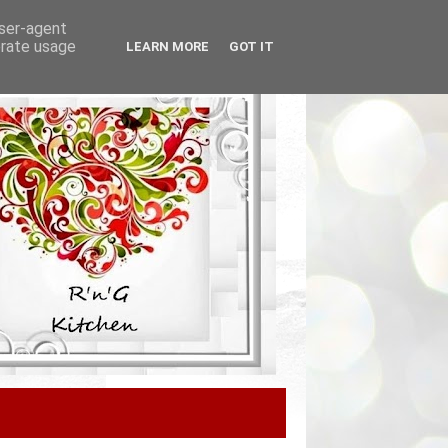
user-agent
erate usage
LEARN MORE
GOT IT