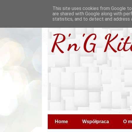
This site uses cookies from Google to 
are shared with Google along with per
statistics, and to detect and address 
R'n'G Ki
Home
Współpraca
O m