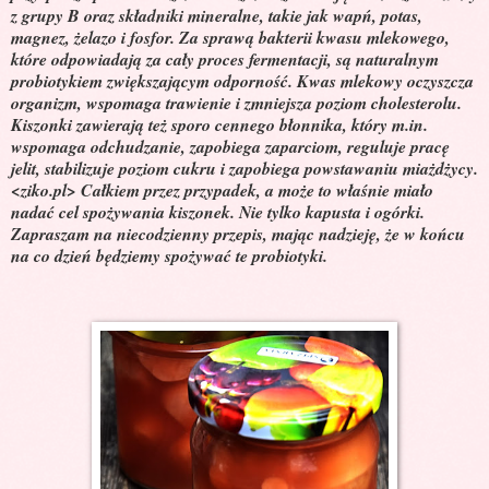
z grupy B oraz składniki mineralne, takie jak wapń, potas,
magnez, żelazo i fosfor. Za sprawą bakterii kwasu mlekowego,
które odpowiadają za cały proces fermentacji, są naturalnym
probiotykiem zwiększającym odporność. Kwas mlekowy oczyszcza
organizm, wspomaga trawienie i zmniejsza poziom cholesterolu.
Kiszonki zawierają też sporo cennego błonnika, który m.in.
wspomaga odchudzanie, zapobiega zaparciom, reguluje pracę
jelit, stabilizuje poziom cukru i zapobiega powstawaniu miażdżycy.
<ziko.pl> Całkiem przez przypadek, a może to właśnie miało
nadać cel spożywania kiszonek. Nie tylko kapusta i ogórki.
Zapraszam na niecodzienny przepis, mając nadzieję, że w końcu
na co dzień będziemy spożywać te probiotyki.