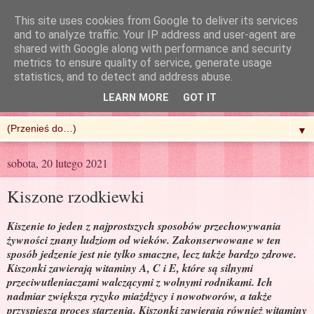
This site uses cookies from Google to deliver its services
and to analyze traffic. Your IP address and user-agent are
shared with Google along with performance and security
metrics to ensure quality of service, generate usage
R'n'G Kitchen
statistics, and to detect and address abuse.
LEARN MORE
GOT IT
▼
sobota, 20 lutego 2021
Kiszone rzodkiewki
Kiszenie to jeden z najprostszych sposobów przechowywania
żywności znany ludziom od wieków. Zakonserwowane w ten
sposób jedzenie jest nie tylko smaczne, lecz także bardzo zdrowe.
Kiszonki zawierają witaminy A, C i E, które są silnymi
przeciwutleniaczami walczącymi z wolnymi rodnikami. Ich
nadmiar zwiększa ryzyko miażdżycy i nowotworów, a także
przyspiesza proces starzenia. Kiszonki zawierają również witaminy