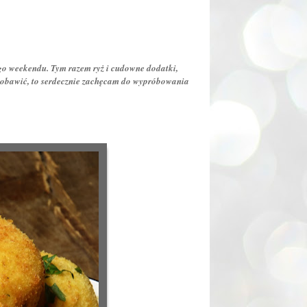
go weekendu. Tym razem ryż i cudowne dodatki,
hę pobawić, to serdecznie zachęcam do wypróbowania