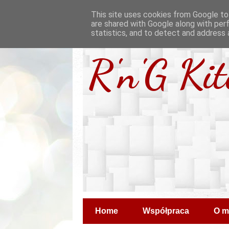
This site uses cookies from Google to 
are shared with Google along with per
statistics, and to detect and address 
R'n'G Ki
Home
Współpraca
O m