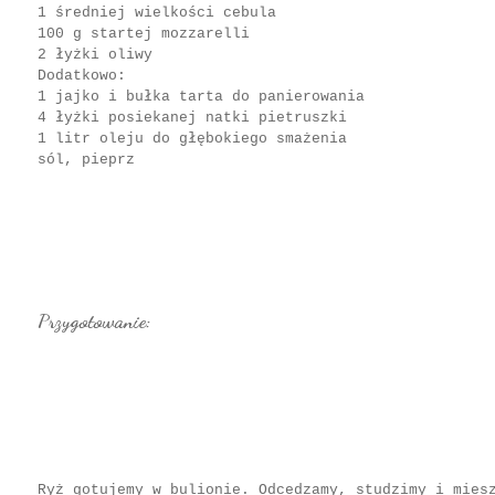
1 średniej wielkości cebula
100 g startej mozzarelli
2 łyżki oliwy
Dodatkowo:
1 jajko i bułka tarta do panierowania
4 łyżki posiekanej natki pietruszki
1 litr oleju do głębokiego smażenia
sól, pieprz
Przygotowanie:
Ryż gotujemy w bulionie. Odcedzamy, studzimy i mies