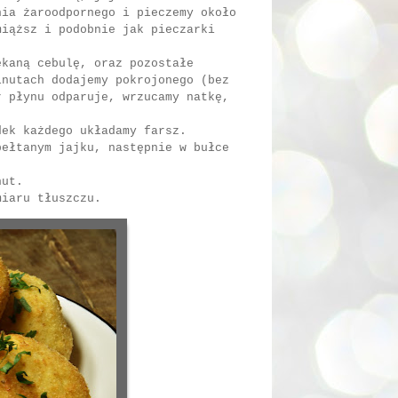
nia żaroodpornego i pieczemy około
miąższ i podobnie jak pieczarki
ekaną cebulę, oraz pozostałe
inutach dodajemy pokrojonego (bez
r płynu odparuje, wrzucamy natkę,
dek każdego układamy farsz.
bełtanym jajku, następnie w bułce
nut.
miaru tłuszczu.