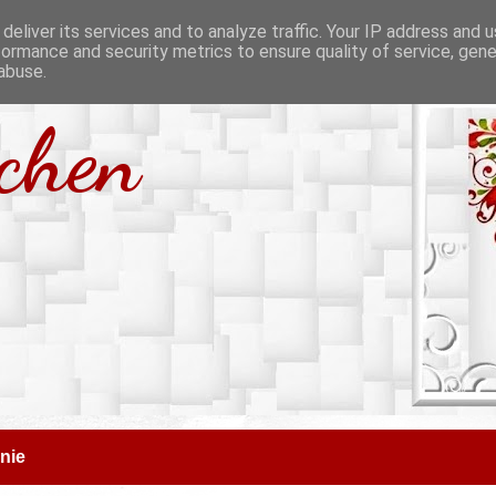
deliver its services and to analyze traffic. Your IP address and 
formance and security metrics to ensure quality of service, gen
abuse.
tchen
nie