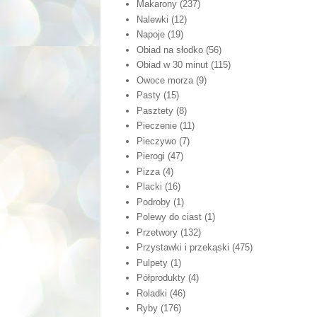
Makarony
(237)
Nalewki
(12)
Napoje
(19)
Obiad na słodko
(56)
Obiad w 30 minut
(115)
Owoce morza
(9)
Pasty
(15)
Pasztety
(8)
Pieczenie
(11)
Pieczywo
(7)
Pierogi
(47)
Pizza
(4)
Placki
(16)
Podroby
(1)
Polewy do ciast
(1)
Przetwory
(132)
Przystawki i przekąski
(475)
Pulpety
(1)
Półprodukty
(4)
Roladki
(46)
Ryby
(176)