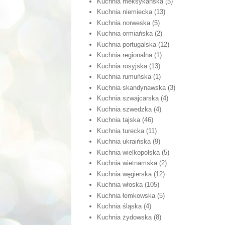
Kuchnia meksykańska
(5)
Kuchnia niemiecka
(13)
Kuchnia norweska
(5)
Kuchnia ormiańska
(2)
Kuchnia portugalska
(12)
Kuchnia regionalna
(1)
Kuchnia rosyjska
(13)
Kuchnia rumuńska
(1)
Kuchnia skandynawska
(3)
Kuchnia szwajcarska
(4)
Kuchnia szwedzka
(4)
Kuchnia tajska
(46)
Kuchnia turecka
(11)
Kuchnia ukraińska
(9)
Kuchnia wielkopolska
(5)
Kuchnia wietnamska
(2)
Kuchnia węgierska
(12)
Kuchnia włoska
(105)
Kuchnia łemkowska
(5)
Kuchnia śląska
(4)
Kuchnia żydowska
(8)