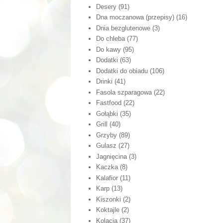
Desery
(91)
Dna moczanowa (przepisy)
(16)
Dnia bezglutenowe
(3)
Do chleba
(77)
Do kawy
(95)
Dodatki
(63)
Dodatki do obiadu
(106)
Drinki
(41)
Fasola szparagowa
(22)
Fastfood
(22)
Gołąbki
(35)
Grill
(40)
Grzyby
(89)
Gulasz
(27)
Jagnięcina
(3)
Kaczka
(8)
Kalafior
(11)
Karp
(13)
Kiszonki
(2)
Koktajle
(2)
Kolacja
(37)