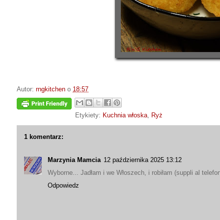
Autor:
rngkitchen
o
18:57
Etykiety:
Kuchnia włoska
,
Ryż
1 komentarz:
Marzynia Mamcia
12 października 2025 13:12
Wyborne... Jadłam i we Włoszech, i robiłam (suppli al telefon
Odpowiedz