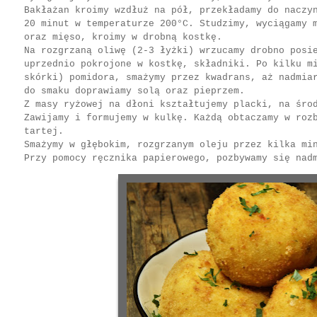
Bakłażan kroimy wzdłuż na pół, przekładamy do naczy
20 minut w temperaturze 200°C. Studzimy, wyciągamy 
oraz mięso, kroimy w drobną kostkę.
Na rozgrzaną oliwę (2-3 łyżki) wrzucamy drobno posi
uprzednio pokrojone w kostkę, składniki. Po kilku m
skórki) pomidora, smażymy przez kwadrans, aż nadmia
do smaku doprawiamy solą oraz pieprzem.
Z masy ryżowej na dłoni kształtujemy placki, na śro
Zawijamy i formujemy w kulkę. Każdą obtaczamy w roz
tartej.
Smażymy w głębokim, rozgrzanym oleju przez kilka mi
Przy pomocy ręcznika papierowego, pozbywamy się nad