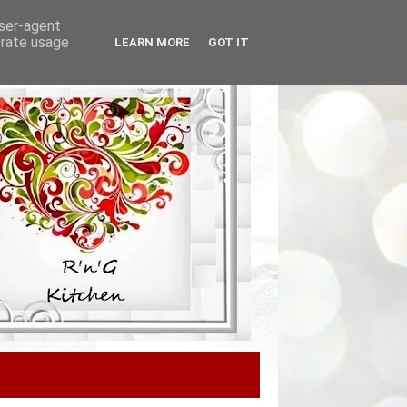
user-agent
erate usage
LEARN MORE
GOT IT