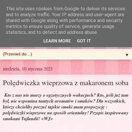
This site uses cookies from Google to deliver its services
and to analyze traffic. Your IP address and user-agent are
shared with Google along with performance and security
metrics to ensure quality of service, generate usage
R'n'G Kitchen
statistics, and to detect and address abuse.
LEARN MORE
GOT IT
▼
niedziela, 10 stycznia 2021
Polędwiczka wieprzowa z makaronem soba
Kto z nas nie marzy o egzotycznych wakacjach? Kto, jeśli już tam
był, nie wspomina tamtych aromatów i smaków? Dla wszystkich,
którzy chcieliby poczuć tajskie smaki mam propozycję :
polędwiczki wieprzowe na sposób orientalny! Przepis inspirowany
smakami Tajlandii! <WJ>