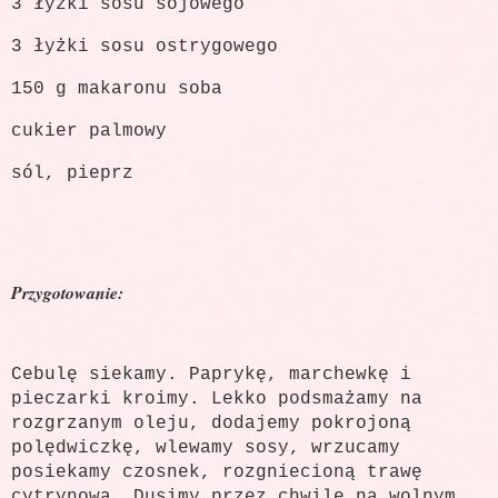
3 łyżki sosu sojowego
3 łyżki sosu ostrygowego
150 g makaronu soba
cukier palmowy
sól, pieprz
Przygotowanie:
Cebulę siekamy. Paprykę, marchewkę i
pieczarki kroimy. Lekko podsmażamy na
rozgrzanym oleju, dodajemy pokrojoną
polędwiczkę, wlewamy sosy, wrzucamy
posiekamy czosnek, rozgniecioną trawę
cytrynową. Dusimy przez chwilę na wolnym