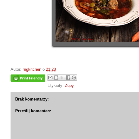
Autor:
rngkitchen
o
21:28
Etykiety:
Zupy
Brak komentarzy:
Prześlij komentarz