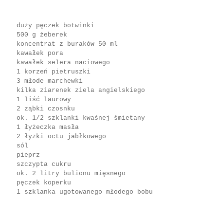
duży pęczek botwinki
500 g żeberek
koncentrat z buraków 50 ml
kawałek pora
kawałek selera naciowego
1 korzeń pietruszki
3 młode marchewki
kilka ziarenek ziela angielskiego
1 liść laurowy
2 ząbki czosnku
ok. 1/2 szklanki kwaśnej śmietany
1 łyżeczka masła
2 łyżki octu jabłkowego
sól
pieprz
szczypta cukru
ok. 2 litry bulionu mięsnego
pęczek koperku
1 szklanka ugotowanego młodego bobu