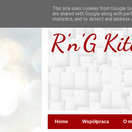
This site uses cookies from Google to 
are shared with Google along with per
statistics, and to detect and address 
R'n'G Ki
Home
Współpraca
O m