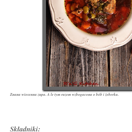
Znana wiosenna zupa. A le tym razem wzbogacona o bób i żeberka.
Składniki: