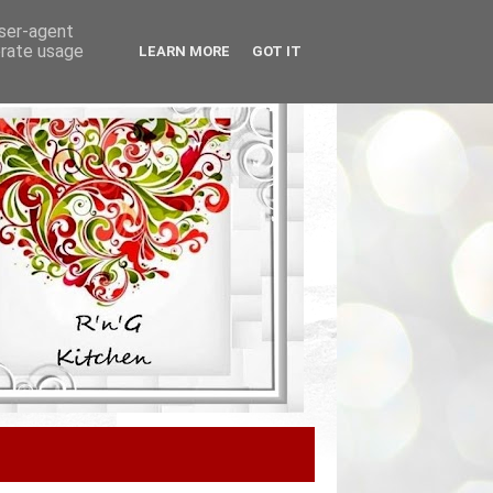
user-agent
erate usage
LEARN MORE
GOT IT