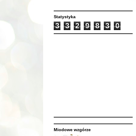
Statystyka
3
3
2
9
8
3
0
Miodowe wzgórze