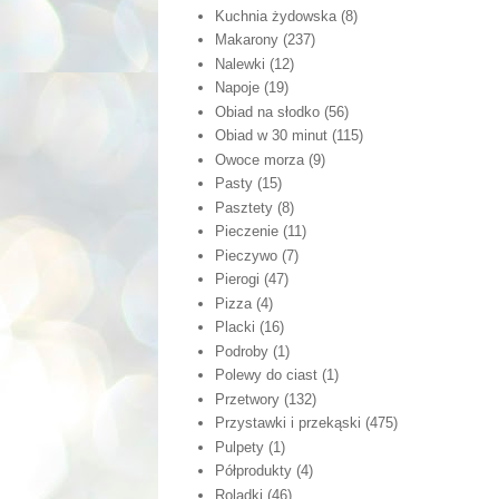
Kuchnia żydowska
(8)
Makarony
(237)
Nalewki
(12)
Napoje
(19)
Obiad na słodko
(56)
Obiad w 30 minut
(115)
Owoce morza
(9)
Pasty
(15)
Pasztety
(8)
Pieczenie
(11)
Pieczywo
(7)
Pierogi
(47)
Pizza
(4)
Placki
(16)
Podroby
(1)
Polewy do ciast
(1)
Przetwory
(132)
Przystawki i przekąski
(475)
Pulpety
(1)
Półprodukty
(4)
Roladki
(46)