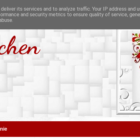
deliver its services and to analyze traffic. Your IP address and 
formance and security metrics to ensure quality of service, gen
abuse.
tchen
nie