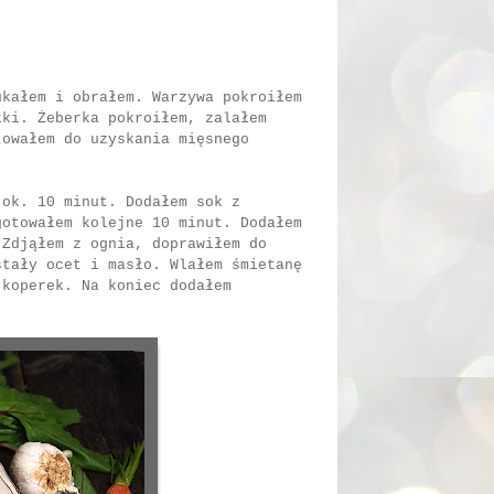
ukałem i obrałem. Warzywa pokroiłem
łki. Żeberka pokroiłem, zalałem
towałem do uzyskania mięsnego
 ok. 10 minut. Dodałem sok z
gotowałem kolejne 10 minut. Dodałem
 Zdjąłem z ognia, doprawiłem do
stały ocet i masło. Wlałem śmietanę
 koperek. Na koniec dodałem