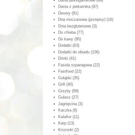
Dania jednogarnkowe
(49)
Dania z piekarnika
(97)
Desery
(91)
Dna moczanowa (przepisy)
(16)
Dnia bezglutenowe
(3)
Do chleba
(77)
Do kawy
(95)
Dodatki
(63)
Dodatki do obiadu
(106)
Drinki
(41)
Fasola szparagowa
(22)
Fastfood
(22)
Gołąbki
(35)
Grill
(40)
Grzyby
(89)
Gulasz
(27)
Jagnięcina
(3)
Kaczka
(8)
Kalafior
(11)
Karp
(13)
Kiszonki
(2)