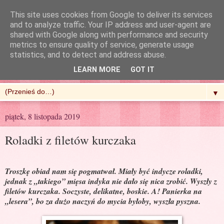
This site uses cookies from Google to deliver its services
and to analyze traffic. Your IP address and user-agent are
shared with Google along with performance and security
metrics to ensure quality of service, generate usage
R'n'G Kitchen
statistics, and to detect and address abuse.
LEARN MORE
GOT IT
▼
piątek, 8 listopada 2019
Roladki z filetów kurczaka
Troszkę obiad nam się pogmatwał. Miały być indycze roladki,
jednak z „takiego” mięsa indyka nie dało się nica zrobić. Wyszły z
filetów kurczaka. Soczyste, delikatne, boskie. A! Panierka na
„lesera”, bo za dużo naczyń do mycia byłoby, wyszła pyszna.