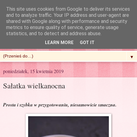
This site uses cookies from Google to deliver its services
and to analyze traffic. Your IP address and user-agent are
shared with Google along with performance and security
metrics to ensure quality of service, generate usage
R'n'G Kitchen
statistics, and to detect and address abuse.
LEARN MORE
GOT IT
▼
poniedziałek, 15 kwietnia 2019
Sałatka wielkanocna
Prosta i szybka w przygotowaniu, niesamowicie smaczna.