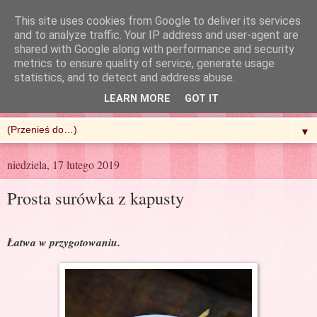
This site uses cookies from Google to deliver its services
and to analyze traffic. Your IP address and user-agent are
shared with Google along with performance and security
metrics to ensure quality of service, generate usage
R'n'G Kitchen
statistics, and to detect and address abuse.
LEARN MORE
GOT IT
▼
niedziela, 17 lutego 2019
Prosta surówka z kapusty
Łatwa w przygotowaniu.