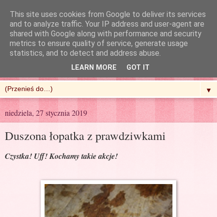
This site uses cookies from Google to deliver its services
and to analyze traffic. Your IP address and user-agent are
shared with Google along with performance and security
metrics to ensure quality of service, generate usage
R'n'G Kitchen
statistics, and to detect and address abuse.
LEARN MORE
GOT IT
▼
niedziela, 27 stycznia 2019
Duszona łopatka z prawdziwkami
Czystka! Uff! Kochamy takie akcje!