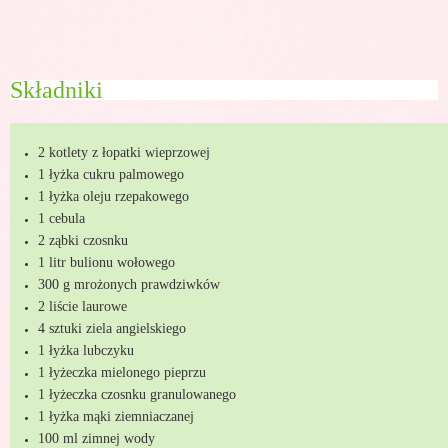
Składniki
2 kotlety z łopatki wieprzowej
1 łyżka cukru palmowego
1 łyżka oleju rzepakowego
1 cebula
2 ząbki czosnku
1 litr bulionu wołowego
300 g mrożonych prawdziwków
2 liście laurowe
4 sztuki ziela angielskiego
1 łyżka lubczyku
1 łyżeczka mielonego pieprzu
1 łyżeczka czosnku granulowanego
1 łyżka mąki ziemniaczanej
100 ml zimnej wody