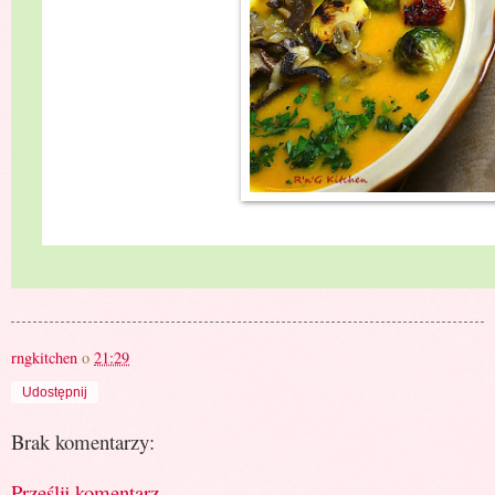
rngkitchen
o
21:29
Udostępnij
Brak komentarzy:
Prześlij komentarz