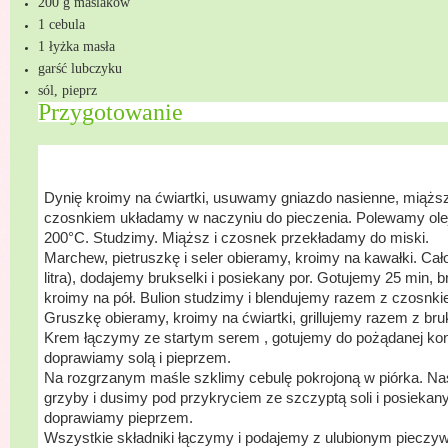
200 g maślaków
1 cebula
1 łyżka masła
garść lubczyku
sól, pieprz
Przygotowanie
Dynię kroimy na ćwiartki, usuwamy gniazdo nasienne, miążs
czosnkiem układamy w naczyniu do pieczenia. Polewamy ole
200°C
. Studzimy. Miąższ i czosnek przekładamy do miski.
Marchew, pietruszkę i seler obieramy, kroimy na kawałki. C
litra
), dodajemy brukselki i posiekany por. Gotujemy 25 min, 
kroimy na pół. Bulion studzimy i blendujemy razem z czosnki
Gruszkę obieramy, kroimy na ćwiartki, grillujemy razem z bru
Krem łączymy ze startym serem , gotujemy do pożądanej ko
doprawiamy solą i pieprzem.
Na rozgrzanym maśle szklimy cebulę pokrojoną w piórka. Na
grzyby i dusimy pod przykryciem ze szczyptą soli i posiek
doprawiamy pieprzem.
Wszystkie składniki łączymy i podajemy z ulubionym pieczy