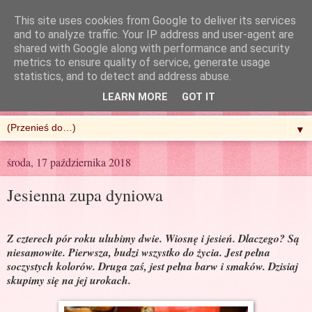
This site uses cookies from Google to deliver its services
and to analyze traffic. Your IP address and user-agent are
shared with Google along with performance and security
metrics to ensure quality of service, generate usage
R'n'G Kitchen
statistics, and to detect and address abuse.
LEARN MORE
GOT IT
▼
środa, 17 października 2018
Jesienna zupa dyniowa
Z czterech pór roku ulubimy dwie. Wiosnę i jesień. Dlaczego? Są
niesamowite. Pierwsza, budzi wszystko do życia. Jest pełna
soczystych kolorów. Druga zaś, jest pełna barw i smaków. Dzisiaj
skupimy się na jej urokach.