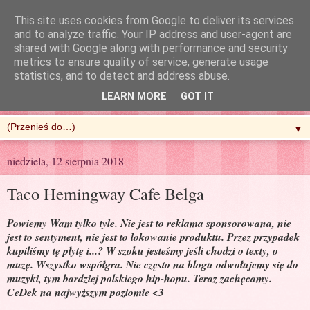
This site uses cookies from Google to deliver its services
and to analyze traffic. Your IP address and user-agent are
shared with Google along with performance and security
metrics to ensure quality of service, generate usage
R'n'G Kitchen
statistics, and to detect and address abuse.
LEARN MORE
GOT IT
▼
niedziela, 12 sierpnia 2018
Taco Hemingway Cafe Belga
Powiemy Wam tylko tyle. Nie jest to reklama sponsorowana, nie
jest to sentyment, nie jest to lokowanie produktu. Przez przypadek
kupiliśmy tę płytę i...? W szoku jesteśmy jeśli chodzi o texty, o
muzę. Wszystko współgra. Nie często na blogu odwołujemy się do
muzyki, tym bardziej polskiego hip-hopu. Teraz zachęcamy.
CeDek na najwyższym poziomie <3