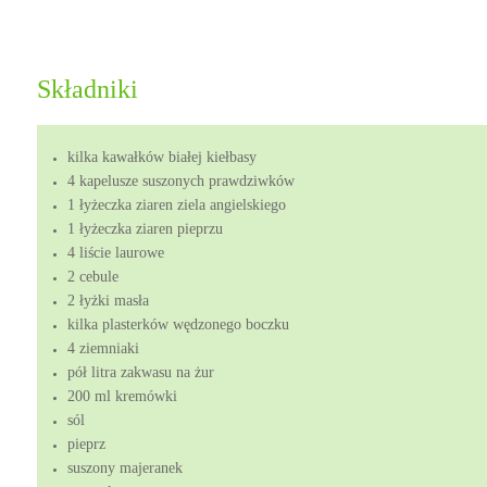
Składniki
kilka kawałków białej kiełbasy
4 kapelusze suszonych prawdziwków
1 łyżeczka ziaren ziela angielskiego
1 łyżeczka ziaren pieprzu
4 liście laurowe
2 cebule
2 łyżki masła
kilka plasterków wędzonego boczku
4 ziemniaki
pół litra zakwasu na żur
200 ml kremówki
sól
pieprz
suszony majeranek