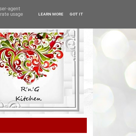
user-agent
erate usage
LEARN MORE
GOT IT