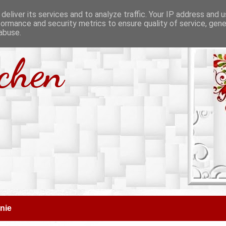
deliver its services and to analyze traffic. Your IP address and 
formance and security metrics to ensure quality of service, gen
abuse.
tchen
nie