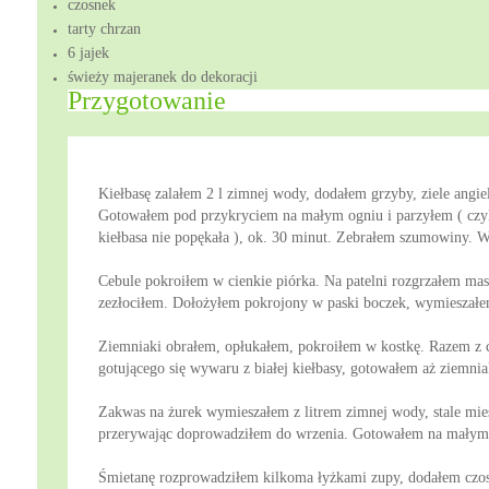
czosnek
tarty chrzan
6 jajek
świeży majeranek do dekoracji
Przygotowanie
Kiełbasę zalałem 2 l zimnej wody, dodałem grzyby, ziele angiels
Gotowałem pod przykryciem na małym ogniu i parzyłem ( czyl
kiełbasa nie popękała ), ok. 30 minut. Zebrałem szumowiny. W
Cebule pokroiłem w cienkie piórka. Na patelni rozgrzałem mas
zezłociłem. Dołożyłem pokrojony w paski boczek, wymieszałem
Ziemniaki obrałem, opłukałem, pokroiłem w kostkę. Razem z 
gotującego się wywaru z białej kiełbasy, gotowałem aż ziemnia
Zakwas na żurek wymieszałem z litrem zimnej wody, stale mie
przerywając doprowadziłem do wrzenia. Gotowałem na małym 
Śmietanę rozprowadziłem kilkoma łyżkami zupy, dodałem czos