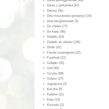
Dania jednogarnkowe
(49)
Dania z piekarnika
(97)
Desery
(91)
Dna moczanowa (przepisy)
(16)
Dnia bezglutenowe
(3)
Do chleba
(77)
Do kawy
(95)
Dodatki
(63)
Dodatki do obiadu
(106)
Drinki
(41)
Fasola szparagowa
(22)
Fastfood
(22)
Gołąbki
(35)
Grill
(40)
Grzyby
(89)
Gulasz
(27)
Jagnięcina
(3)
Kaczka
(8)
Kalafior
(11)
Karp
(13)
Kiszonki
(2)