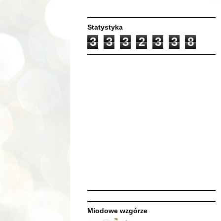
Statystyka
3
3
3
2
3
3
8
Miodowe wzgórze