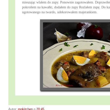
mieszając wlałem do zupy. Ponownie zagotowałem. Doprawiłem
pokroiłem na kawałki, dodałem do zupy Rozlałem zupę. Do każ
ugotowanego na twardo, udekorowałem majerankiem.
Autor:
rngkitchen
o
20:45