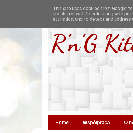
This site uses cookies from Google to 
are shared with Google along with per
statistics, and to detect and address 
R'n'G Ki
Home
Współpraca
O m