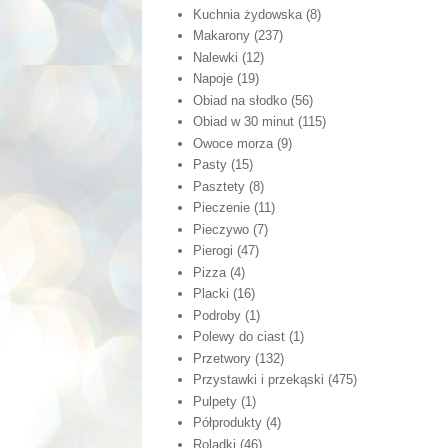
Kuchnia żydowska
(8)
Makarony
(237)
Nalewki
(12)
Napoje
(19)
Obiad na słodko
(56)
Obiad w 30 minut
(115)
Owoce morza
(9)
Pasty
(15)
Pasztety
(8)
Pieczenie
(11)
Pieczywo
(7)
Pierogi
(47)
Pizza
(4)
Placki
(16)
Podroby
(1)
Polewy do ciast
(1)
Przetwory
(132)
Przystawki i przekąski
(475)
Pulpety
(1)
Półprodukty
(4)
Roladki
(46)