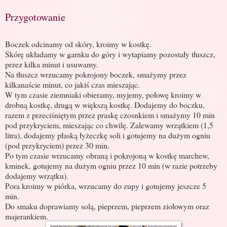
Przygotowanie
Boczek odcinamy od skóry, kroimy w kostkę.
Skórę układamy w garnku do góry i wytapiamy pozostały tłuszcz,
przez kilka minut i usuwamy.
Na tłuszcz wrzucamy pokrojony boczek, smażymy przez
kilkanaście minut, co jakiś czas mieszając.
W tym czasie ziemniaki obieramy, myjemy, połowę kroimy w
drobną kostkę, drugą w większą kostkę. Dodajemy do boczku,
razem z przeciśniętym przez praskę czosnkiem i smażymy 10 min
pod przykryciem, mieszając co chwilę. Zalewamy wrzątkiem (1,5
litra), dodajemy płaską łyżeczkę soli i gotujemy na dużym ogniu
(pod przykryciem) przez 30 min.
Po tym czasie wrzucamy obraną i pokrojoną w kostkę marchew,
kminek, gotujemy na dużym ogniu przez 10 min (w razie potrzeby
dodajemy wrzątku).
Pora kroimy w piórka, wrzucamy do zupy i gotujemy jeszcze 5
min.
Do smaku doprawiamy solą, pieprzem, pieprzem ziołowym oraz
majerankiem.