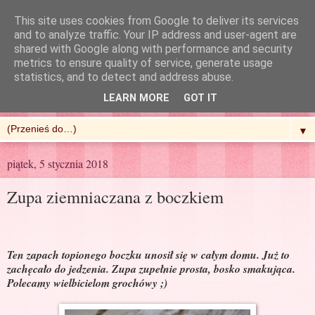
This site uses cookies from Google to deliver its services
and to analyze traffic. Your IP address and user-agent are
shared with Google along with performance and security
metrics to ensure quality of service, generate usage
R'n'G Kitchen
statistics, and to detect and address abuse.
LEARN MORE
GOT IT
▼
piątek, 5 stycznia 2018
Zupa ziemniaczana z boczkiem
Ten zapach topionego boczku unosił się w całym domu. Już to
zachęcało do jedzenia. Zupa zupełnie prosta, bosko smakująca.
Polecamy wielbicielom grochówy ;)