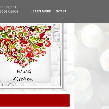
user-agent
erate usage
LEARN MORE
GOT IT