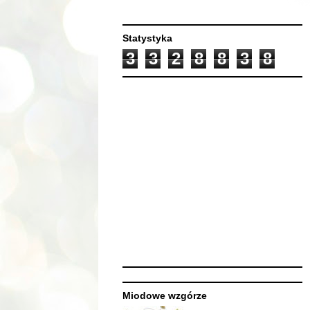
Statystyka
3
3
2
8
8
3
8
Miodowe wzgórze