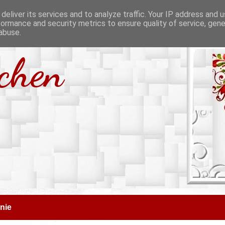
deliver its services and to analyze traffic. Your IP address and 
formance and security metrics to ensure quality of service, gen
abuse.
tchen
nie