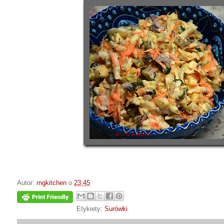
Autor:
rngkitchen
o
23:45
Etykiety:
Surówki