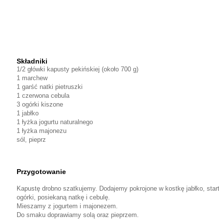
Składniki
1/2 główki kapusty pekińskiej (około 700 g)
1 marchew
1 garść natki pietruszki
1 czerwona cebula
3 ogórki kiszone
1 jabłko
1 łyżka jogurtu naturalnego
1 łyżka majonezu
sól, pieprz
Przygotowanie
Kapustę drobno szatkujemy. Dodajemy pokrojone w kostkę jabłko, star
ogórki, posiekaną natkę i cebulę.
Mieszamy z jogurtem i majonezem.
Do smaku doprawiamy solą oraz pieprzem.