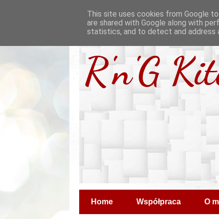
This site uses cookies from Google to 
are shared with Google along with per
statistics, and to detect and address 
R'n'G Ki
Home
Współpraca
O m