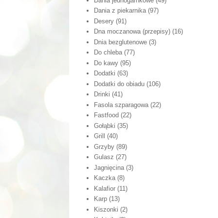
Dania jednogarnkowe
(49)
Dania z piekarnika
(97)
Desery
(91)
Dna moczanowa (przepisy)
(16)
Dnia bezglutenowe
(3)
Do chleba
(77)
Do kawy
(95)
Dodatki
(63)
Dodatki do obiadu
(106)
Drinki
(41)
Fasola szparagowa
(22)
Fastfood
(22)
Gołąbki
(35)
Grill
(40)
Grzyby
(89)
Gulasz
(27)
Jagnięcina
(3)
Kaczka
(8)
Kalafior
(11)
Karp
(13)
Kiszonki
(2)