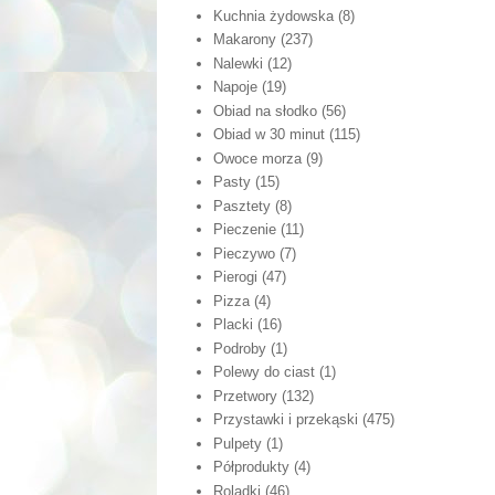
Kuchnia żydowska
(8)
Makarony
(237)
Nalewki
(12)
Napoje
(19)
Obiad na słodko
(56)
Obiad w 30 minut
(115)
Owoce morza
(9)
Pasty
(15)
Pasztety
(8)
Pieczenie
(11)
Pieczywo
(7)
Pierogi
(47)
Pizza
(4)
Placki
(16)
Podroby
(1)
Polewy do ciast
(1)
Przetwory
(132)
Przystawki i przekąski
(475)
Pulpety
(1)
Półprodukty
(4)
Roladki
(46)