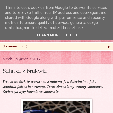
This site uses cookies from Google to deliver its services
and to analyze traffic. Your IP address and user-agent are
shared with Google along with performance and security
metrics to ensure quality of service, generate usage
R'n'G Kitchen
statistics, and to detect and address abuse.
LEARN MORE
GOT IT
▼
piątek, 15 grudnia 2017
Sałatka z brukwią
Wraca do łask to warzywo. Znaliśmy je z dzieciństwa jako
składnik jedzenia zwierząt. Teraz doceniamy walory smakowe.
Zwierzęta były karmione smacznie.