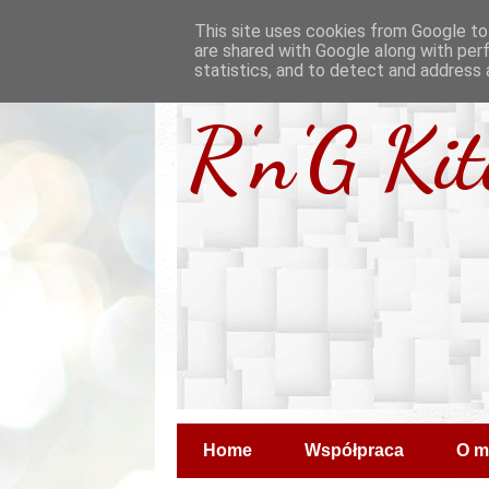
This site uses cookies from Google to 
are shared with Google along with per
statistics, and to detect and address 
R'n'G Ki
Home
Współpraca
O m