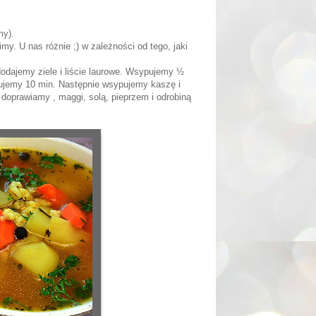
my).
imy. U nas różnie ;) w zależności od tego, jaki
ajemy ziele i liście laurowe. Wsypujemy ½
tujemy 10 min. Następnie wsypujemy kaszę i
oprawiamy , maggi, solą, pieprzem i odrobiną