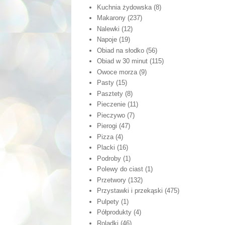
Kuchnia żydowska
(8)
Makarony
(237)
Nalewki
(12)
Napoje
(19)
Obiad na słodko
(56)
Obiad w 30 minut
(115)
Owoce morza
(9)
Pasty
(15)
Pasztety
(8)
Pieczenie
(11)
Pieczywo
(7)
Pierogi
(47)
Pizza
(4)
Placki
(16)
Podroby
(1)
Polewy do ciast
(1)
Przetwory
(132)
Przystawki i przekąski
(475)
Pulpety
(1)
Półprodukty
(4)
Roladki
(46)