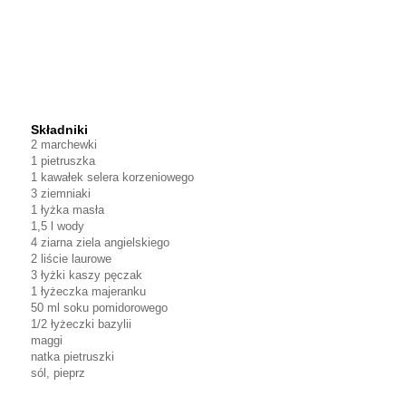
Składniki
2 marchewki
1 pietruszka
1 kawałek selera korzeniowego
3 ziemniaki
1 łyżka masła
1,5 l wody
4 ziarna ziela angielskiego
2 liście laurowe
3 łyżki kaszy pęczak
1 łyżeczka majeranku
50 ml soku pomidorowego
1/2 łyżeczki bazylii
maggi
natka pietruszki
sól, pieprz