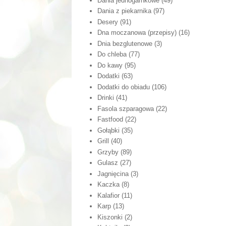
Dania jednogarnkowe
(49)
Dania z piekarnika
(97)
Desery
(91)
Dna moczanowa (przepisy)
(16)
Dnia bezglutenowe
(3)
Do chleba
(77)
Do kawy
(95)
Dodatki
(63)
Dodatki do obiadu
(106)
Drinki
(41)
Fasola szparagowa
(22)
Fastfood
(22)
Gołąbki
(35)
Grill
(40)
Grzyby
(89)
Gulasz
(27)
Jagnięcina
(3)
Kaczka
(8)
Kalafior
(11)
Karp
(13)
Kiszonki
(2)