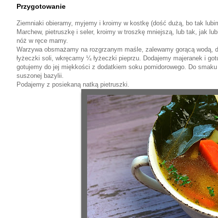
Przygotowanie
Ziemniaki obieramy, myjemy i kroimy w kostkę (dość dużą, bo tak lubi
Marchew, pietruszkę i seler, kroimy w troszkę mniejszą, lub tak, jak lub
nóż w ręce mamy.
Warzywa obsmażamy na rozgrzanym maśle, zalewamy gorącą wodą, dod
łyżeczki soli, wkręcamy ¼ łyżeczki pieprzu. Dodajemy majeranek i go
gotujemy do jej miękkości z dodatkiem soku pomidorowego. Do smaku d
suszonej bazylii.
Podajemy z posiekaną natką pietruszki.