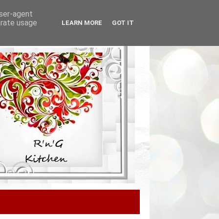
user-agent
erate usage
LEARN MORE
GOT IT