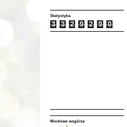
Statystyka
3
3
2
9
2
9
0
Miodowe wzgórze