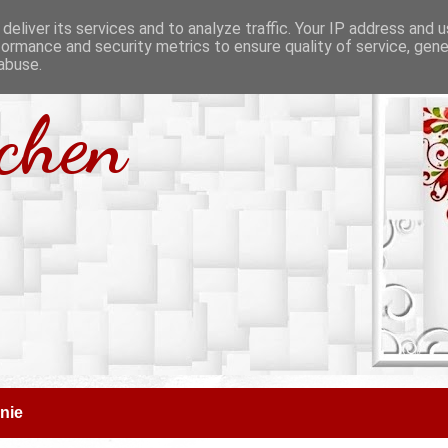
deliver its services and to analyze traffic. Your IP address and 
formance and security metrics to ensure quality of service, gen
abuse.
tchen
nie