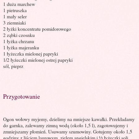
1 duża marchew
1 pietruszka
1 mały seler
3 ziemniaki
2 łyżki koncentratu pomidorowego
2 ząbki czosnku
1 łyżka chrzanu
1 łyżka majeranku
1 łyżeczka mielonej papryki
1/2 łyżeczki mielonej ostrej papryki
sól, pieprz
Przygotowanie
Ogon wołowy myjemy, dzielimy na mniejsze kawałki. Przekładamy
do garnka, zalewamy zimną wodą (około 1,5 l), zagotowujemy i
zmniejszamy płomień. Usuwamy szumowiny. Gotujemy około 1,5
godziny z liściem laurowym, zielem angielskim i ½ łyżeczki soli.