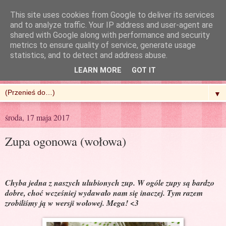
This site uses cookies from Google to deliver its services
and to analyze traffic. Your IP address and user-agent are
shared with Google along with performance and security
metrics to ensure quality of service, generate usage
R'n'G Kitchen
statistics, and to detect and address abuse.
LEARN MORE
GOT IT
▼
środa, 17 maja 2017
Zupa ogonowa (wołowa)
Chyba jedna z naszych ulubionych zup. W ogóle zupy są bardzo
dobre, choć wcześniej wydawało nam się inaczej. Tym razem
zrobiliśmy ją w wersji wołowej. Mega! <3