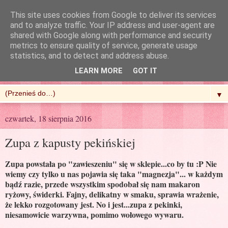
This site uses cookies from Google to deliver its services
and to analyze traffic. Your IP address and user-agent are
shared with Google along with performance and security
metrics to ensure quality of service, generate usage
R'n'G Kitchen
statistics, and to detect and address abuse.
LEARN MORE
GOT IT
▼
czwartek, 18 sierpnia 2016
Zupa z kapusty pekińskiej
Zupa powstała po "zawieszeniu" się w sklepie...co by tu :P Nie
wiemy czy tylko u nas pojawia się taka "magnezja"... w każdym
bądź razie, przede wszystkim spodobał się nam makaron
ryżowy, świderki. Fajny, delikatny w smaku, sprawia wrażenie,
że lekko rozgotowany jest. No i jest...zupa z pekinki,
niesamowicie warzywna, pomimo wołowego wywaru.