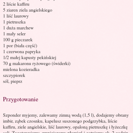
2 liście kaffiru
5 ziaren ziela angielskiego
1 liść laurowy
1 pietruszka
1 duża marchew
1 mały seler
100 g pieczarek
1 por (biała część)
1 czerwona papryka
1/2 małej kapusty pekińskiej
70 g makaronu ryżowego (świderki)
mielona kozieradka
szczypiorek
sól, pieprz
Przygotowanie
Szponder myjemy, zalewamy zimną wodą (1,5 l), dodajemy obrany
imbir, ząbek czosnku, kapelusz suszonego podgrzybka, liście
kaffiru, ziele angielskie, liść laurowy, opaloną pietruszkę i łyżeczkę
soli. Zagotowujemy, zmniejszamy płomień i gotujemy ok. 2 godzin.