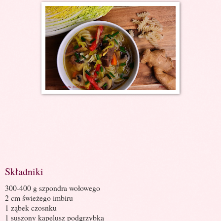
Składniki
300-400 g szpondra wołowego
2 cm świeżego imbiru
1 ząbek czosnku
1 suszony kapelusz podgrzybka