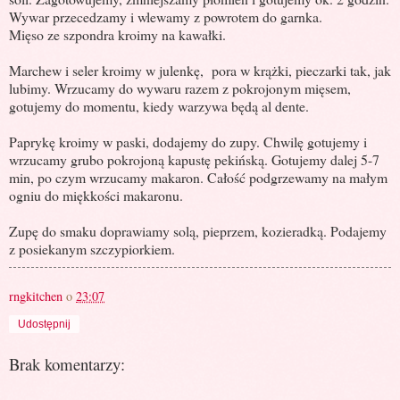
Wywar przecedzamy i wlewamy z powrotem do garnka.
Mięso ze szpondra kroimy na kawałki.
Marchew i seler kroimy w julenkę,
pora w krążki, pieczarki tak, jak
lubimy. Wrzucamy do wywaru razem z pokrojonym mięsem,
gotujemy do momentu, kiedy warzywa będą al dente.
Paprykę kroimy w paski, dodajemy do zupy. Chwilę gotujemy i
wrzucamy grubo pokrojoną kapustę pekińską. Gotujemy dalej 5-7
min, po czym wrzucamy makaron. Całość podgrzewamy na małym
ogniu do miękkości makaronu.
Zupę do smaku doprawiamy solą, pieprzem, kozieradką. Podajemy
z posiekanym szczypiorkiem.
rngkitchen
o
23:07
Udostępnij
Brak komentarzy: