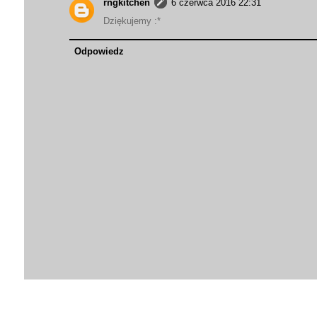
rngkitchen
6 czerwca 2016 22:31
Dziękujemy :*
Odpowiedz