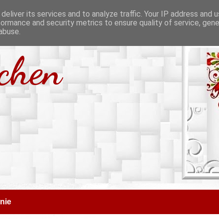
deliver its services and to analyze traffic. Your IP address and 
formance and security metrics to ensure quality of service, gen
abuse.
tchen
nie