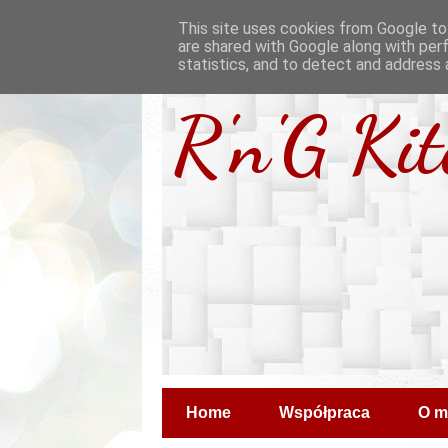
This site uses cookies from Google to 
are shared with Google along with per
statistics, and to detect and address 
R'n'G Ki
Home
Współpraca
O m