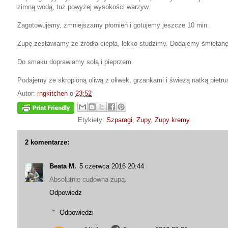
zimną wodą, tuż powyżej wysokości warzyw.
Zagotowujemy, zmniejszamy płomień i gotujemy jeszcze 10 min.
Zupę zestawiamy ze źródła ciepła, lekko studzimy. Dodajemy śmietanę
Do smaku doprawiamy solą i pieprzem.
Podajemy ze skropioną oliwą z oliwek, grzankami i świeżą natką pietru
Autor:
rngkitchen
o
23:52
Etykiety:
Szparagi
,
Zupy
,
Zupy kremy
2 komentarze:
Beata M.
5 czerwca 2016 20:44
Absolutnie cudowna zupa.
Odpowiedz
Odpowiedzi