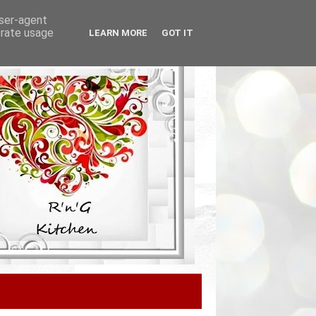
user-agent
erate usage
LEARN MORE
GOT IT