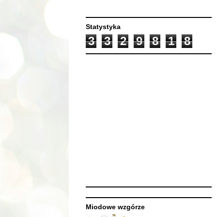
Statystyka
3
3
2
9
8
1
8
Miodowe wzgórze