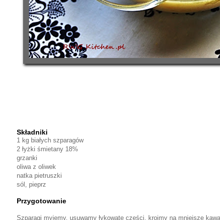
Składniki
1 kg białych szparagów
2 łyżki śmietany 18%
grzanki
oliwa z oliwek
natka pietruszki
sól, pieprz
Przygotowanie
Szparagi myjemy, usuwamy łykowate części, kroimy na mniejsze kawa