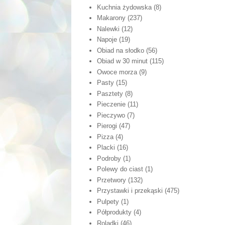
Kuchnia żydowska
(8)
Makarony
(237)
Nalewki
(12)
Napoje
(19)
Obiad na słodko
(56)
Obiad w 30 minut
(115)
Owoce morza
(9)
Pasty
(15)
Pasztety
(8)
Pieczenie
(11)
Pieczywo
(7)
Pierogi
(47)
Pizza
(4)
Placki
(16)
Podroby
(1)
Polewy do ciast
(1)
Przetwory
(132)
Przystawki i przekąski
(475)
Pulpety
(1)
Półprodukty
(4)
Roladki
(46)