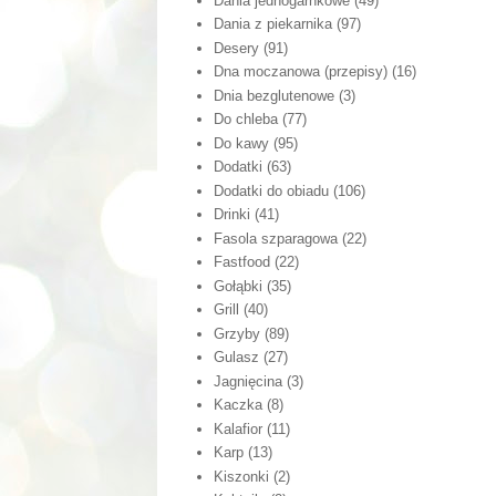
Dania jednogarnkowe
(49)
Dania z piekarnika
(97)
Desery
(91)
Dna moczanowa (przepisy)
(16)
Dnia bezglutenowe
(3)
Do chleba
(77)
Do kawy
(95)
Dodatki
(63)
Dodatki do obiadu
(106)
Drinki
(41)
Fasola szparagowa
(22)
Fastfood
(22)
Gołąbki
(35)
Grill
(40)
Grzyby
(89)
Gulasz
(27)
Jagnięcina
(3)
Kaczka
(8)
Kalafior
(11)
Karp
(13)
Kiszonki
(2)