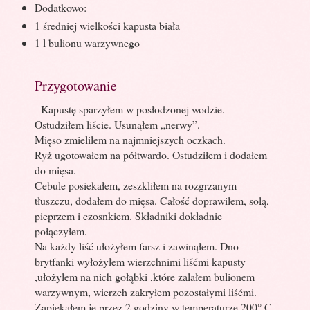
Dodatkowo:
1 średniej wielkości kapusta biała
1 l bulionu warzywnego
Przygotowanie
Kapustę sparzyłem w posłodzonej wodzie.
Ostudziłem liście. Usunąłem „nerwy”.
Mięso zmieliłem na najmniejszych oczkach.
Ryż ugotowałem na półtwardo. Ostudziłem i dodałem
do mięsa.
Cebule posiekałem, zeszkliłem na rozgrzanym
tłuszczu, dodałem do mięsa. Całość doprawiłem, solą,
pieprzem i czosnkiem. Składniki dokładnie
połączyłem.
Na każdy liść ułożyłem farsz i zawinąłem. Dno
brytfanki wyłożyłem wierzchnimi liśćmi kapusty
,ułożyłem na nich gołąbki ,które zalałem bulionem
warzywnym, wierzch zakryłem pozostałymi liśćmi.
Zapiekałem je przez 2 godziny w temperaturze 200° C.