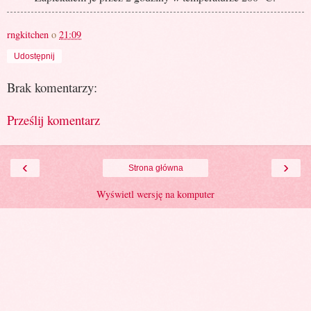
rngkitchen
o
21:09
Udostępnij
Brak komentarzy:
Prześlij komentarz
‹
›
Strona główna
Wyświetl wersję na komputer