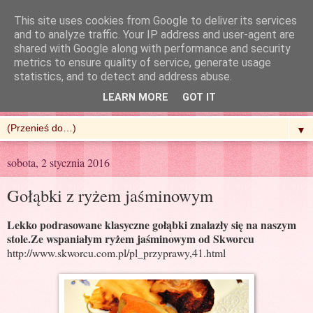
This site uses cookies from Google to deliver its services
and to analyze traffic. Your IP address and user-agent are
shared with Google along with performance and security
metrics to ensure quality of service, generate usage
R'n'G Kitchen
statistics, and to detect and address abuse.
LEARN MORE
GOT IT
▼
sobota, 2 stycznia 2016
Gołąbki z ryżem jaśminowym
Lekko podrasowane klasyczne gołąbki znalazły się na naszym
stole.Ze wspaniałym ryżem jaśminowym od Skworcu
http://www.skworcu.com.pl/pl_przyprawy,41.html