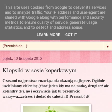
This site uses cookies from Google to deliver its services
and to analyze traffic. Your IP address and user-agent are
shared with Google along with performance and security
metrics to ensure quality of service, generate usage
R'n'G Kitchen
statistics, and to detect and address abuse.
LEARN MORE
GOT IT
▼
piątek, 13 listopada 2015
Klopsiki w sosie koperkowym
Czasami najprostsze rozwiązania okazują najlepsze. Ogólnie
uwielbiamy zieleninę (choć jeden kły ma na natkę, drugi też ale
kolendry :P), no i oczywiście jak tu przemycić
warzywa...zetrzeć i dodać do całości :D Przeszło! :P