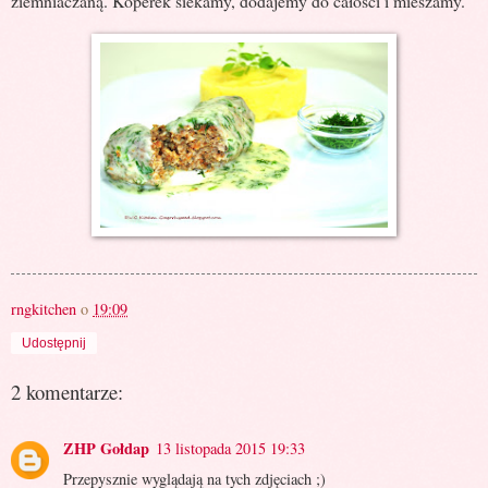
ziemniaczaną. Koperek siekamy, dodajemy do całości i mieszamy.
rngkitchen
o
19:09
Udostępnij
2 komentarze:
ZHP Gołdap
13 listopada 2015 19:33
Przepysznie wyglądają na tych zdjęciach ;)