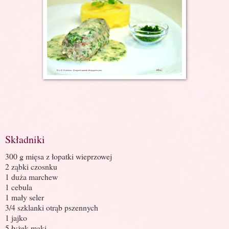
Składniki
300 g mięsa z łopatki wieprzowej
2 ząbki czosnku
1 duża marchew
1 cebula
1 mały seler
3/4 szklanki otrąb pszennych
1 jajko
5 łyżek mąki