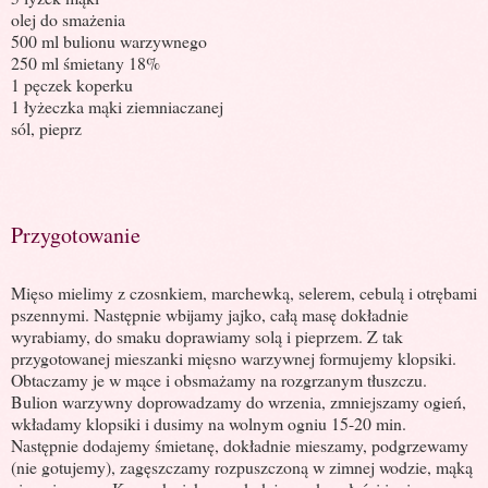
olej do smażenia
500 ml bulionu warzywnego
250 ml śmietany 18%
1 pęczek koperku
1 łyżeczka mąki ziemniaczanej
sól, pieprz
Przygotowanie
Mięso mielimy z czosnkiem, marchewką, selerem, cebulą i otrębami
pszennymi. Następnie wbijamy jajko, całą masę dokładnie
wyrabiamy, do smaku doprawiamy solą i pieprzem. Z tak
przygotowanej mieszanki mięsno warzywnej formujemy klopsiki.
Obtaczamy je w mące i obsmażamy na rozgrzanym tłuszczu.
Bulion warzywny doprowadzamy do wrzenia, zmniejszamy ogień,
wkładamy klopsiki i dusimy na wolnym ogniu 15-20 min.
Następnie dodajemy śmietanę, dokładnie mieszamy, podgrzewamy
(nie gotujemy), zagęszczamy rozpuszczoną w zimnej wodzie, mąką