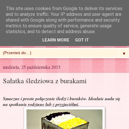
This site uses cookies from Google to deliver its services
and to analyze traffic. Your IP address and user-agent are
shared with Google along with performance and security
metrics to ensure quality of service, generate usage
R'n'G Kitchen
statistics, and to detect and address abuse.
LEARN MORE
GOT IT
▼
niedziela, 25 października 2015
Sałatka śledziowa z burakami
Smaczne i proste połączenie śledzi i buraków. Idealnie nada się
na spotkanie rodzinne lub z przyjaciółmi.