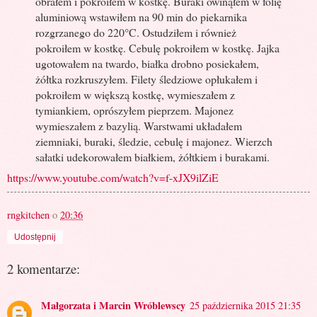
obrałem i pokroiłem w kostkę. Buraki owinąłem w folię
aluminiową wstawiłem na 90 min do piekarnika
rozgrzanego do 220°C. Ostudziłem i również
pokroiłem w kostkę. Cebulę pokroiłem w kostkę. Jajka
ugotowałem na twardo, białka drobno posiekałem,
żółtka rozkruszyłem. Filety śledziowe opłukałem i
pokroiłem w większą kostkę, wymieszałem z
tymiankiem, oprószyłem pieprzem. Majonez
wymieszałem z bazylią. Warstwami układałem
ziemniaki, buraki, śledzie, cebulę i majonez. Wierzch
sałatki udekorowałem białkiem, żółtkiem i burakami.
https://www.youtube.com/watch?v=f-xJX9ilZiE
rngkitchen
o
20:36
Udostępnij
2 komentarze:
Małgorzata i Marcin Wróblewscy
25 października 2015 21:35