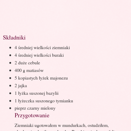
Składniki
4 średniej wielkości ziemniaki
4 średniej wielkości buraki
2 duże cebule
400 g matiasów
5 kopiastych łyżek majonezu
2 jajka
1 łyżka suszonej bazylii
1 łyżeczka suszonego tymianku
pieprz czarny mielony
Przygotowanie
Ziemniaki ugotowałem w mundurkach, ostudziłem,