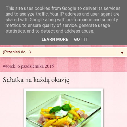
This site uses cookies from Google to deliver its services
and to analyze traffic. Your IP address and user-agent are
shared with Google along with performance and security
metrics to ensure quality of service, generate usage
R'n'G Kitchen
statistics, and to detect and address abuse.
LEARN MORE
GOT IT
▼
wtorek, 6 października 2015
Sałatka na każdą okazję