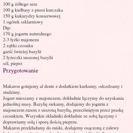
100 g żółtego sera
100 g kiełbasy z piersi kurczaka
150 g kukurydzy konserwowej
1 ogórek szklarniowy
Dip:
170 g jogurtu naturalnego
2-3 łyżki majonezu
2 ząbki czosnku
garść świeżej bazylii
2 łyżeczki suszonej bazylii
sól, pieprz
Przygotowanie
Makaron gotujemy al dente z dodatkiem kurkumy, odcedzamy i
studzimy.
Jogurt mieszamy z majonezem, dokładnie łączymy do uzyskania
jednolitej masy. Bazylię siekamy, dodajemy do jogurtu z
majonezem razem z suszoną bazylią, przeciśniętym przez praskę
czosnkiem. Wszystkie składniki dokładnie ze sobą łączymy i
doprawiamy solą i sporą ilością pieprzu.
Makaron przekładamy do miski, dodajemy osączoną z zalewy