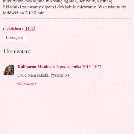
kukurydzę, pokrojone w kostkę ogórek, ser żółty, kiełbasę.
Składniki zalewamy dipem i dokładnie mieszamy. Wstawiamy do
lodówki na 20-30 min.
rngkitchen
o
11:42
Udostępnij
1 komentarz:
Kulinarna Maniusia
6 października 2015 13:27
Uwielbiam sałatki. Pysznie :-)
Odpowiedz