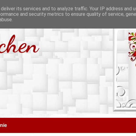
deliver its services and to analyze traffic. Your IP address and 
formance and security metrics to ensure quality of service, gen
abuse.
tchen
nie