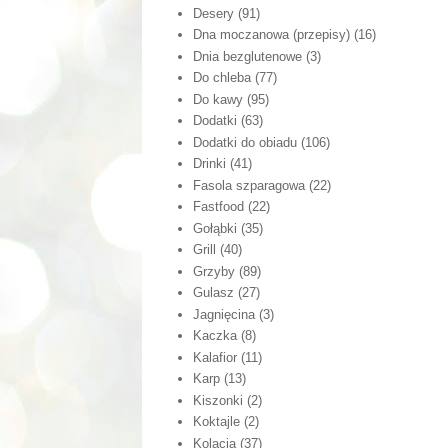
Desery
(91)
Dna moczanowa (przepisy)
(16)
Dnia bezglutenowe
(3)
Do chleba
(77)
Do kawy
(95)
Dodatki
(63)
Dodatki do obiadu
(106)
Drinki
(41)
Fasola szparagowa
(22)
Fastfood
(22)
Gołąbki
(35)
Grill
(40)
Grzyby
(89)
Gulasz
(27)
Jagnięcina
(3)
Kaczka
(8)
Kalafior
(11)
Karp
(13)
Kiszonki
(2)
Koktajle
(2)
Kolacja
(37)