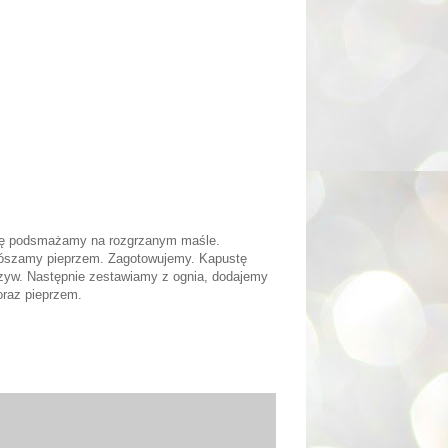
wilę podsmażamy na rozgrzanym maśle.
oprószamy pieprzem. Zagotowujemy. Kapustę
zyw. Następnie zestawiamy z ognia, dodajemy
oraz pieprzem.