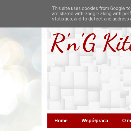
This site uses cookies from Google to 
are shared with Google along with per
statistics, and to detect and address 
R'n'G Ki
Home
Współpraca
O m