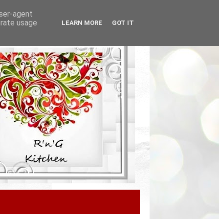
user-agent
erate usage
LEARN MORE
GOT IT