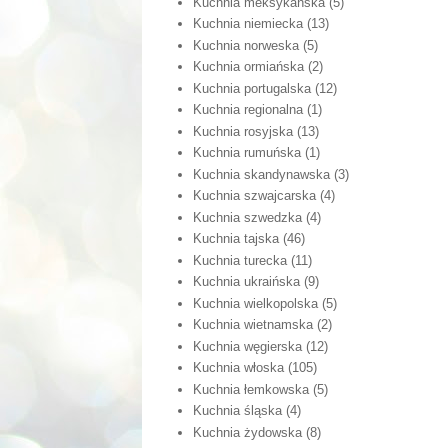
Kuchnia meksykańska
(5)
Kuchnia niemiecka
(13)
Kuchnia norweska
(5)
Kuchnia ormiańska
(2)
Kuchnia portugalska
(12)
Kuchnia regionalna
(1)
Kuchnia rosyjska
(13)
Kuchnia rumuńska
(1)
Kuchnia skandynawska
(3)
Kuchnia szwajcarska
(4)
Kuchnia szwedzka
(4)
Kuchnia tajska
(46)
Kuchnia turecka
(11)
Kuchnia ukraińska
(9)
Kuchnia wielkopolska
(5)
Kuchnia wietnamska
(2)
Kuchnia węgierska
(12)
Kuchnia włoska
(105)
Kuchnia łemkowska
(5)
Kuchnia śląska
(4)
Kuchnia żydowska
(8)