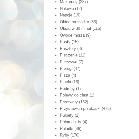
Makarony
(237)
Nalewki
(12)
Napoje
(19)
Obiad na słodko
(56)
Obiad w 30 minut
(115)
Owoce morza
(9)
Pasty
(15)
Pasztety
(8)
Pieczenie
(11)
Pieczywo
(7)
Pierogi
(47)
Pizza
(4)
Placki
(16)
Podroby
(1)
Polewy do ciast
(1)
Przetwory
(132)
Przystawki i przekąski
(475)
Pulpety
(1)
Półprodukty
(4)
Roladki
(46)
Ryby
(176)