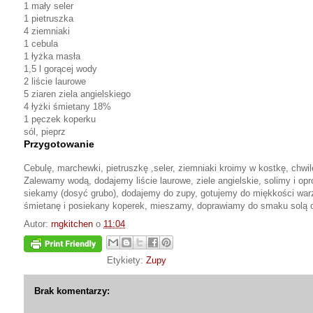
1 mały seler
1 pietruszka
4 ziemniaki
1 cebula
1 łyżka masła
1,5 l gorącej wody
2 liście laurowe
5 ziaren ziela angielskiego
4 łyżki śmietany 18%
1 pęczek koperku
sól, pieprz
Przygotowanie
Cebulę, marchewki, pietruszkę ,seler, ziemniaki kroimy w kostkę, ch
Zalewamy wodą, dodajemy liście laurowe, ziele angielskie, solimy i 
siekamy (dosyć grubo), dodajemy do zupy, gotujemy do miękkości war
śmietanę i posiekany koperek, mieszamy, doprawiamy do smaku solą 
Autor:
rngkitchen
o
11:04
Etykiety:
Zupy
Brak komentarzy: