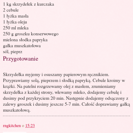
1 kg skrzydełek z kurczaka
2 cebule
1 łyżka masła
1 łyżka oleju
250 ml mleka
250 g groszku konserwowego
mielona słodka papryka
gałka muszkatołowa
sól, pieprz
Przygotowanie
Skrzydełka myjemy i osuszamy papierowym ręcznikiem.
Przyprawiamy solą, pieprzem i słodką papryką. Cebule kroimy w
krążki. Na patelni rozgrzewamy olej z masłem, zrumieniamy
skrzydełka z każdej strony, wlewamy mleko, dodajemy cebulę i
dusimy pod przykryciem 20 min. Następnie dodajemy odsączony z
zalewy groszek i dusimy jeszcze 5-7 min. Całość doprawiamy gałką
muszkatołową.
rngkitchen
o
15:23