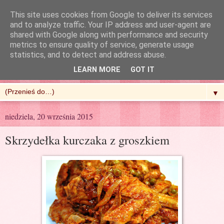
This site uses cookies from Google to deliver its services
and to analyze traffic. Your IP address and user-agent are
shared with Google along with performance and security
metrics to ensure quality of service, generate usage
R'n'G Kitchen
statistics, and to detect and address abuse.
LEARN MORE
GOT IT
▼
niedziela, 20 września 2015
Skrzydełka kurczaka z groszkiem