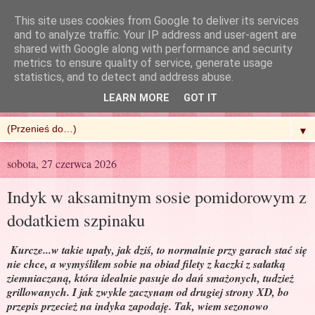
This site uses cookies from Google to deliver its services
and to analyze traffic. Your IP address and user-agent are
shared with Google along with performance and security
metrics to ensure quality of service, generate usage
R'n'G Kitchen
statistics, and to detect and address abuse.
LEARN MORE
GOT IT
▼
sobota, 27 czerwca 2026
Indyk w aksamitnym sosie pomidorowym z
dodatkiem szpinaku
Kurcze...w takie upały, jak dziś, to normalnie przy garach stać się
nie chce, a wymyśliłem sobie na obiad filety z kaczki z sałatką
ziemniaczaną, która idealnie pasuje do dań smażonych, tudzież
grillowanych. I jak zwykle zaczynam od drugiej strony XD, bo
przepis przecież na indyka zapodaję. Tak, wiem sezonowo