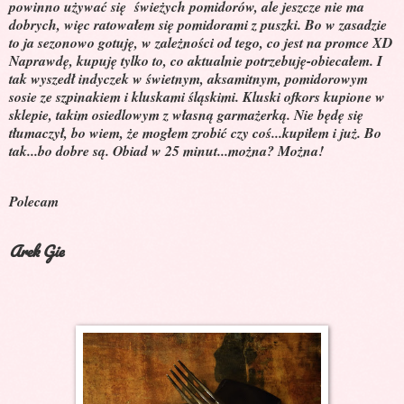
powinno używać się świeżych pomidorów, ale jeszcze nie ma
dobrych, więc ratowałem się pomidorami z puszki. Bo w zasadzie
to ja sezonowo gotuję, w zależności od tego, co jest na promce XD
Naprawdę, kupuję tylko to, co aktualnie potrzebuję-obiecałem. I
tak wyszedł indyczek w świetnym, aksamitnym, pomidorowym
sosie ze szpinakiem i kluskami śląskimi. Kluski ofkors kupione w
sklepie, takim osiedlowym z własną garmażerką. Nie będę się
tłumaczył, bo wiem, że mogłem zrobić czy coś...kupiłem i już. Bo
tak...bo dobre są. Obiad w 25 minut...można? Można!
Polecam
Arek Gie