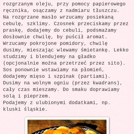
rozgrzanym oleju, przy pomocy papierowego
ręcznika, osączamy z nadmiaru tłuszczu.
Na rozgrzane masło wrzucamy posiekaną
cebulę, szklimy. Czosnek przeciskamy przez
praskę, dodajemy do cebuli, podsmażamy
dosłownie chwilę, by puścił aromat.
Wrzucamy pokrojone pomidory, chwilę
dusimy, mieszając wlewamy śmietankę. Lekko
studzimy i blendujemy na gładko
(opcjonalnie można przetrzeć przez sito).
Sos ponownie wstawiamy na płomień,
dodajemy mięso i szpinak (partiami).
Dusimy na wolnym ogniu (przez kwadrans),
cały czas mieszamy. Do smaku doprawiamy
solą i pieprzem.
Podajemy z ulubionymi dodatkami, np.
kluski śląskie.