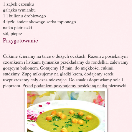
1 ząbek czosnku
gałązka tymianku
1 l bulionu drobiowego
4 łyżki śmietankowego serka topionego
natka pietruszki
sól, pieprz
Przygotowanie
Cukinie ścieramy na tarce o dużych oczkach. Razem z posiekanym
czosnkiem i listkami tymianku przekładamy do rondelka, zalewamy
gorącym bulionem. Gotujemy 15 min, do miękkości cukinii,
studzimy. Zupę miksujemy na gładki krem, dodajemy serek,
rozpuszczamy cały czas mieszając. Do smaku doprawiamy solą i
pieprzem. Przed podaniem posypujemy posiekaną natką pietruszki.