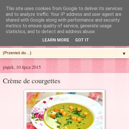
This site uses cookies from Google to deliver its services
and to analyze traffic. Your IP address and user-agent are
shared with Google along with performance and security
metrics to ensure quality of service, generate usage
R'n'G Kitchen
statistics, and to detect and address abuse.
LEARN MORE
GOT IT
▼
piątek, 10 lipca 2015
Crème de courgettes