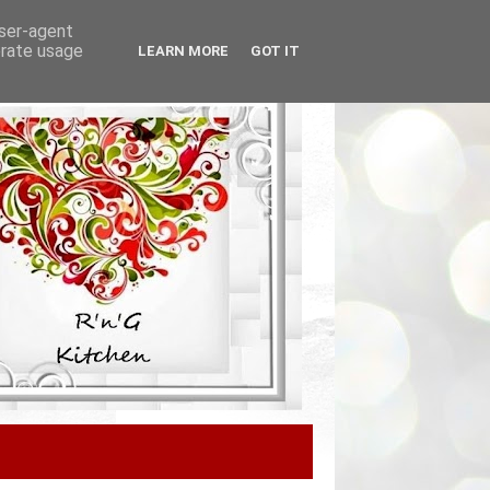
user-agent
erate usage
LEARN MORE
GOT IT