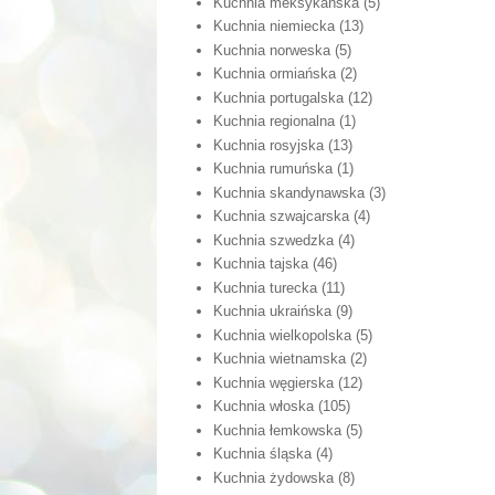
Kuchnia meksykańska
(5)
Kuchnia niemiecka
(13)
Kuchnia norweska
(5)
Kuchnia ormiańska
(2)
Kuchnia portugalska
(12)
Kuchnia regionalna
(1)
Kuchnia rosyjska
(13)
Kuchnia rumuńska
(1)
Kuchnia skandynawska
(3)
Kuchnia szwajcarska
(4)
Kuchnia szwedzka
(4)
Kuchnia tajska
(46)
Kuchnia turecka
(11)
Kuchnia ukraińska
(9)
Kuchnia wielkopolska
(5)
Kuchnia wietnamska
(2)
Kuchnia węgierska
(12)
Kuchnia włoska
(105)
Kuchnia łemkowska
(5)
Kuchnia śląska
(4)
Kuchnia żydowska
(8)