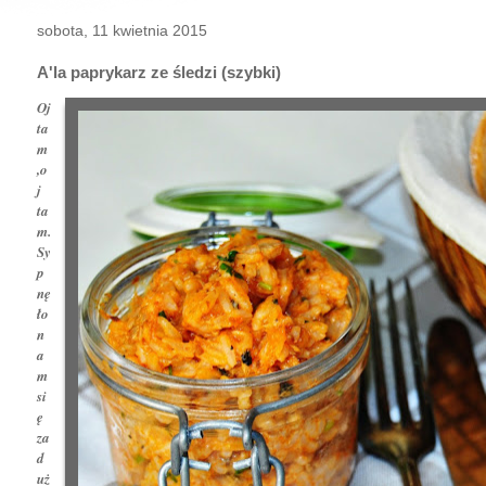
sobota, 11 kwietnia 2015
A'la paprykarz ze śledzi (szybki)
Oj
ta
m
,o
j
ta
m.
Sy
p
nę
ło
n
a
m
si
ę
za
d
uż