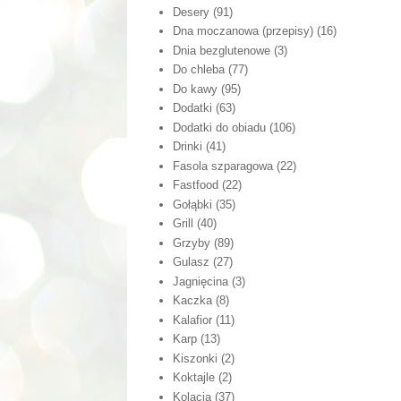
Desery
(91)
Dna moczanowa (przepisy)
(16)
Dnia bezglutenowe
(3)
Do chleba
(77)
Do kawy
(95)
Dodatki
(63)
Dodatki do obiadu
(106)
Drinki
(41)
Fasola szparagowa
(22)
Fastfood
(22)
Gołąbki
(35)
Grill
(40)
Grzyby
(89)
Gulasz
(27)
Jagnięcina
(3)
Kaczka
(8)
Kalafior
(11)
Karp
(13)
Kiszonki
(2)
Koktajle
(2)
Kolacja
(37)