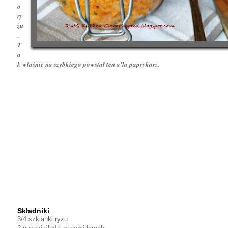
o
ry
żu
.
T
a
k właśnie na szybkiego powstał ten a'la paprykarz.
Składniki
3/4 szklanki ryżu