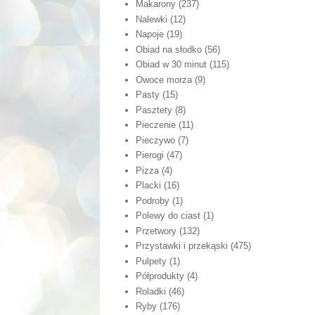
Makarony
(237)
Nalewki
(12)
Napoje
(19)
Obiad na słodko
(56)
Obiad w 30 minut
(115)
Owoce morza
(9)
Pasty
(15)
Pasztety
(8)
Pieczenie
(11)
Pieczywo
(7)
Pierogi
(47)
Pizza
(4)
Placki
(16)
Podroby
(1)
Polewy do ciast
(1)
Przetwory
(132)
Przystawki i przekąski
(475)
Pulpety
(1)
Półprodukty
(4)
Roladki
(46)
Ryby
(176)