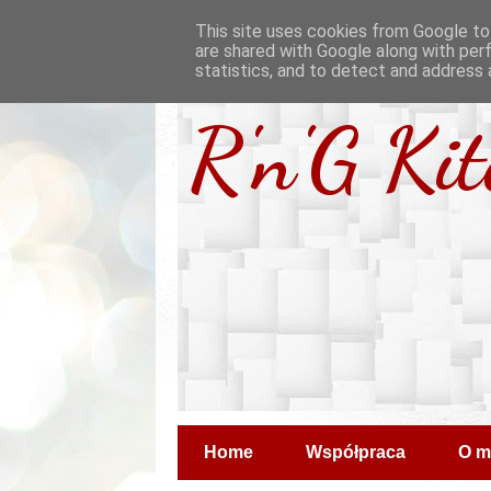
This site uses cookies from Google to 
are shared with Google along with per
statistics, and to detect and address 
R'n'G Ki
Home
Współpraca
O m