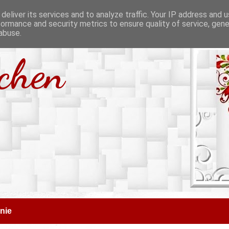
deliver its services and to analyze traffic. Your IP address and 
formance and security metrics to ensure quality of service, gen
abuse.
tchen
nie