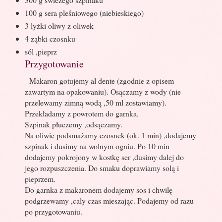
100 g sera pleśniowego (niebieskiego)
3 łyżki oliwy z oliwek
4 ząbki czosnku
sól ,pieprz
Przygotowanie
Makaron gotujemy al dente (zgodnie z opisem
zawartym na opakowaniu). Osączamy z wody (nie
przelewamy zimną wodą ,50 ml zostawiamy).
Przekładamy z powrotem do garnka.
Szpinak płuczemy ,odsączamy.
Na oliwie podsmażamy czosnek (ok. 1 min) ,dodajemy
szpinak i dusimy na wolnym ogniu. Po 10 min
dodajemy pokrojony w kostkę ser ,dusimy dalej do
jego rozpuszczenia. Do smaku doprawiamy solą i
pieprzem.
Do garnka z makaronem dodajemy sos i chwilę
podgrzewamy ,cały czas mieszając. Podajemy od razu
po przygotowaniu.