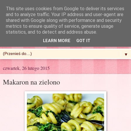
This site uses cookies from Google to deliver its services
and to analyze traffic. Your IP address and user-agent are
shared with Google along with performance and security
metrics to ensure quality of service, generate usage
R'n'G Kitchen
statistics, and to detect and address abuse.
LEARN MORE
GOT IT
▼
czwartek, 26 lutego 2015
Makaron na zielono