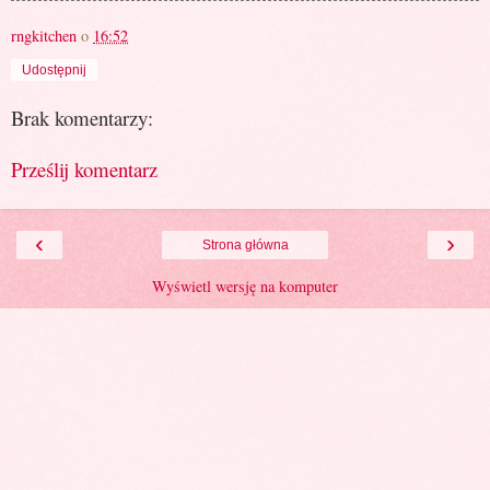
rngkitchen
o
16:52
Udostępnij
Brak komentarzy:
Prześlij komentarz
‹
›
Strona główna
Wyświetl wersję na komputer