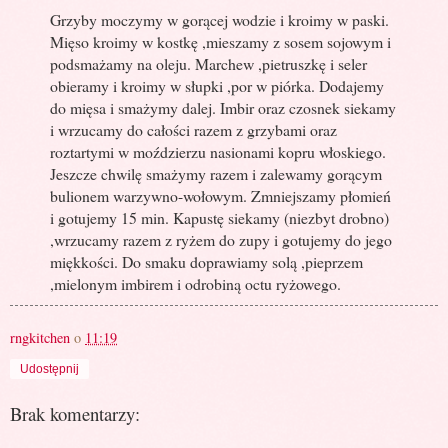
Grzyby moczymy w gorącej wodzie i kroimy w paski.
Mięso kroimy w kostkę ,mieszamy z sosem sojowym i
podsmażamy na oleju. Marchew ,pietruszkę i seler
obieramy i kroimy w słupki ,por w piórka. Dodajemy
do mięsa i smażymy dalej. Imbir oraz czosnek siekamy
i wrzucamy do całości razem z grzybami oraz
roztartymi w moździerzu nasionami kopru włoskiego.
Jeszcze chwilę smażymy razem i zalewamy gorącym
bulionem warzywno-wołowym. Zmniejszamy płomień
i gotujemy 15 min. Kapustę siekamy (niezbyt drobno)
,wrzucamy razem z ryżem do zupy i gotujemy do jego
miękkości. Do smaku doprawiamy solą ,pieprzem
,mielonym imbirem i odrobiną octu ryżowego.
rngkitchen
o
11:19
Udostępnij
Brak komentarzy: