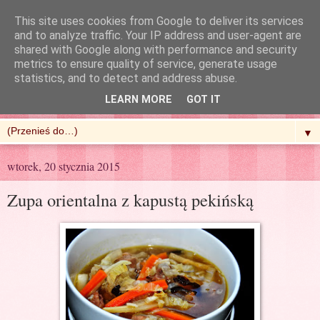
This site uses cookies from Google to deliver its services
and to analyze traffic. Your IP address and user-agent are
shared with Google along with performance and security
metrics to ensure quality of service, generate usage
R'n'G Kitchen
statistics, and to detect and address abuse.
LEARN MORE
GOT IT
▼
wtorek, 20 stycznia 2015
Zupa orientalna z kapustą pekińską