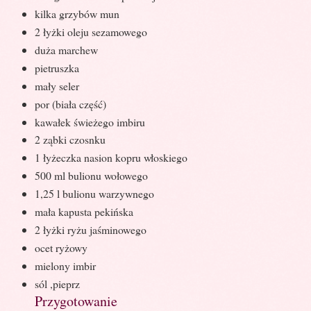
kilka grzybów mun
2 łyżki oleju sezamowego
duża marchew
pietruszka
mały seler
por (biała część)
kawałek świeżego imbiru
2 ząbki czosnku
1 łyżeczka nasion kopru włoskiego
500 ml bulionu wołowego
1,25 l bulionu warzywnego
mała kapusta pekińska
2 łyżki ryżu jaśminowego
ocet ryżowy
mielony imbir
sól ,pieprz
Przygotowanie