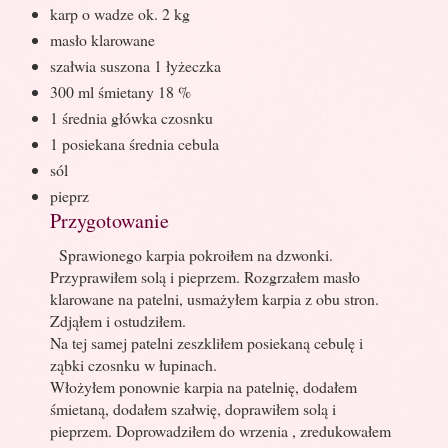
karp o wadze ok. 2 kg
masło klarowane
szałwia suszona 1 łyżeczka
300 ml śmietany 18 %
1 średnia główka czosnku
1 posiekana średnia cebula
sól
pieprz
Przygotowanie
Sprawionego karpia pokroiłem na dzwonki.
Przyprawiłem solą i pieprzem. Rozgrzałem masło
klarowane na patelni, usmażyłem karpia z obu stron.
Zdjąłem i ostudziłem.
Na tej samej patelni zeszkliłem posiekaną cebulę i
ząbki czosnku w łupinach.
Włożyłem ponownie karpia na patelnię, dodałem
śmietaną, dodałem szałwię, doprawiłem solą i
pieprzem. Doprowadziłem do wrzenia , zredukowałem