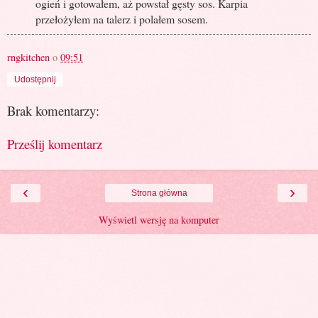
ogień i gotowałem, aż powstał gęsty sos. Karpia
przełożyłem na talerz i polałem sosem.
rngkitchen
o
09:51
Udostępnij
Brak komentarzy:
Prześlij komentarz
‹
›
Strona główna
Wyświetl wersję na komputer