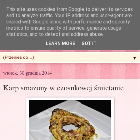
This site uses cookies from Google to deliver its services
and to analyze traffic. Your IP address and user-agent are
shared with Google along with performance and security
metrics to ensure quality of service, generate usage
R'n'G Kitchen
statistics, and to detect and address abuse.
LEARN MORE
GOT IT
▼
wtorek, 30 grudnia 2014
Karp smażony w czosnkowej śmietanie