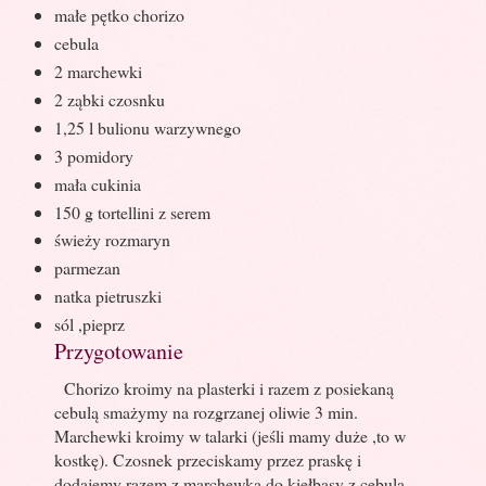
małe pętko chorizo
cebula
2 marchewki
2 ząbki czosnku
1,25 l bulionu warzywnego
3 pomidory
mała cukinia
150 g tortellini z serem
świeży rozmaryn
parmezan
natka pietruszki
sól ,pieprz
Przygotowanie
Chorizo kroimy na plasterki i razem z posiekaną
cebulą smażymy na rozgrzanej oliwie 3 min.
Marchewki kroimy w talarki (jeśli mamy duże ,to w
kostkę). Czosnek przeciskamy przez praskę i
dodajemy razem z marchewką do kiełbasy z cebulą.