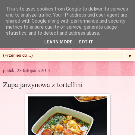
This site uses cookies from Google to deliver its services
and to analyze traffic. Your IP address and user-agent are
shared with Google along with performance and security
metrics to ensure quality of service, generate usage
R'n'G Kitchen
statistics, and to detect and address abuse.
LEARN MORE
GOT IT
▼
piątek, 28 listopada 2014
Zupa jarzynowa z tortellini