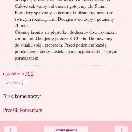
Całość zalewamy bulionem i gotujemy ok. 5 min.
Pomidory sparzamy ,obieramy i miksujemy razem ze
świeżym rozmarynem. Dodajemy do zupy i gotujemy
20 min.
Cukinię kroimy na plasterki i dodajemy do zupy razem
z tortellini. Gotujemy jeszcze 8-10 min. Doprawiamy
do smaku solą i pieprzem. Przed podaniem każdą
porcję posypujemy posiekaną natką pietruszki i startym
parmezanem.
rngkitchen
o
12:29
Udostępnij
Brak komentarzy:
Prześlij komentarz
‹
›
Strona główna