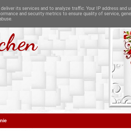
deliver its services and to analyze traffic. Your IP address and 
formance and security metrics to ensure quality of service, gen
abuse.
tchen
nie