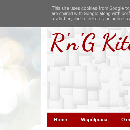
This site uses cookies from Google to 
are shared with Google along with per
statistics, and to detect and address 
R'n'G Ki
Home
Współpraca
O m