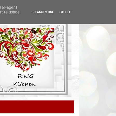
user-agent
erate usage
LEARN MORE
GOT IT