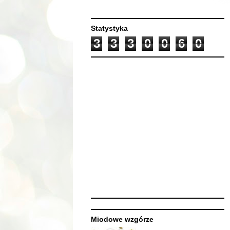
Statystyka
3
3
3
0
0
6
0
Miodowe wzgórze