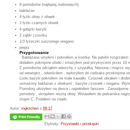
8 pomidorów (najlepiej malinowych)
bakłażan
4 łyżki oliwy z oliwek
2 łyżki czarnych oliwek
4 gałązki bazylii
2 ząbki czosnku
1/3 łyżeczki suszonego oregano
pieprz
Przygotowanie
Bakłażana umyłem i pokroiłem w kostkę. Na patelni rozgrzałem 2 
dodałem pokrojone oliwki i smażyłem pod przykryciem przez 10 m
Z pomidorów odciąłem wierzchy z szypułką. Nasiona i miąższ wy
od wewnątrz , odwróciłem , wyłożyłem do cedzaka przekrojona str
Listki bazylii pokroiłem na małe kawałki. Czosnek obrałem i dro
usmażony bakłażan z oliwkami , bazylie czosnek i oregano. Wymi
Pomidory ułożyłem na desce i napełniłem farszem . Żaroodporne
pomidory , skropiłem resztą oliwy. Wstawiłem do piekarnika nagr
stopni C. Podałem na ciepło.
Autor:
rngkitchen
o
09:17
Etykiety:
Przystawki i przekąski