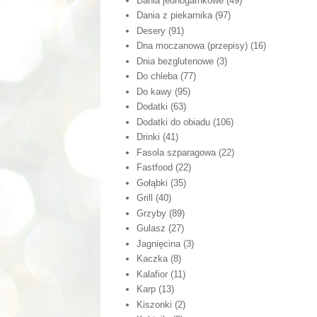
Dania jednogarnkowe
(49)
Dania z piekarnika
(97)
Desery
(91)
Dna moczanowa (przepisy)
(16)
Dnia bezglutenowe
(3)
Do chleba
(77)
Do kawy
(95)
Dodatki
(63)
Dodatki do obiadu
(106)
Drinki
(41)
Fasola szparagowa
(22)
Fastfood
(22)
Gołąbki
(35)
Grill
(40)
Grzyby
(89)
Gulasz
(27)
Jagnięcina
(3)
Kaczka
(8)
Kalafior
(11)
Karp
(13)
Kiszonki
(2)