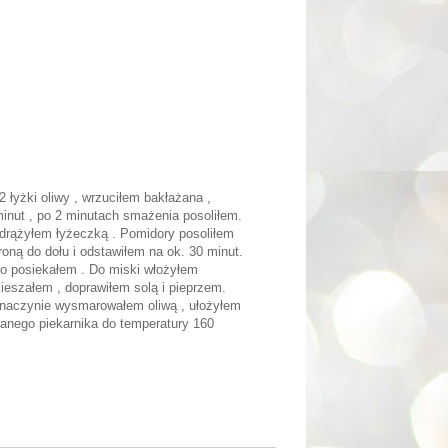
łyżki oliwy , wrzuciłem bakłażana ,
inut , po 2 minutach smażenia posoliłem.
drążyłem łyżeczką . Pomidory posoliłem
oną do dołu i odstawiłem na ok. 30 minut.
bno posiekałem . Do miski włożyłem
eszałem , doprawiłem solą i pieprzem.
 naczynie wysmarowałem oliwą , ułożyłem
zanego piekarnika do temperatury 160