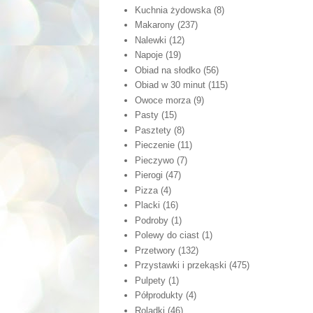
Kuchnia żydowska
(8)
Makarony
(237)
Nalewki
(12)
Napoje
(19)
Obiad na słodko
(56)
Obiad w 30 minut
(115)
Owoce morza
(9)
Pasty
(15)
Pasztety
(8)
Pieczenie
(11)
Pieczywo
(7)
Pierogi
(47)
Pizza
(4)
Placki
(16)
Podroby
(1)
Polewy do ciast
(1)
Przetwory
(132)
Przystawki i przekąski
(475)
Pulpety
(1)
Półprodukty
(4)
Roladki
(46)