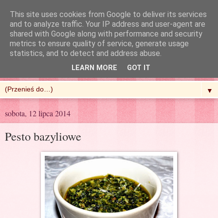
This site uses cookies from Google to deliver its services
and to analyze traffic. Your IP address and user-agent are
shared with Google along with performance and security
metrics to ensure quality of service, generate usage
R'n'G Kitchen
statistics, and to detect and address abuse.
LEARN MORE
GOT IT
▼
sobota, 12 lipca 2014
Pesto bazyliowe