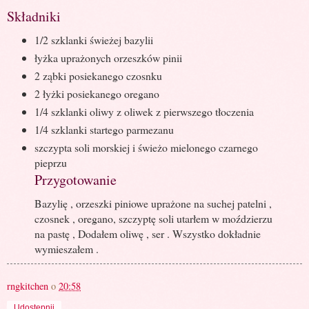
Składniki
1/2 szklanki świeżej bazylii
łyżka uprażonych orzeszków pinii
2 ząbki posiekanego czosnku
2 łyżki posiekanego oregano
1/4 szklanki oliwy z oliwek z pierwszego tłoczenia
1/4 szklanki startego parmezanu
szczypta soli morskiej i świeżo mielonego czarnego
pieprzu
Przygotowanie
Bazylię , orzeszki piniowe uprażone na suchej patelni ,
czosnek , oregano, szczyptę soli utarłem w moździerzu
na pastę , Dodałem oliwę , ser . Wszystko dokładnie
wymieszałem .
rngkitchen
o
20:58
Udostępnij