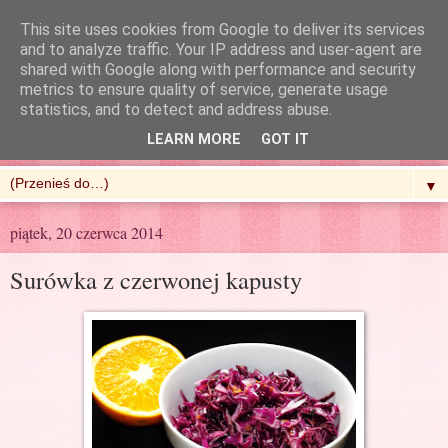
This site uses cookies from Google to deliver its services
and to analyze traffic. Your IP address and user-agent are
shared with Google along with performance and security
metrics to ensure quality of service, generate usage
R'n'G Kitchen
statistics, and to detect and address abuse.
LEARN MORE
GOT IT
▼
piątek, 20 czerwca 2014
Surówka z czerwonej kapusty