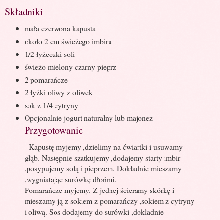
Składniki
mała czerwona kapusta
około 2 cm świeżego imbiru
1/2 łyżeczki soli
świeżo mielony czarny pieprz
2 pomarańcze
2 łyżki oliwy z oliwek
sok z 1/4 cytryny
Opcjonalnie jogurt naturalny lub majonez
Przygotowanie
Kapustę myjemy ,dzielimy na ćwiartki i usuwamy
głąb. Następnie szatkujemy ,dodajemy starty imbir
,posypujemy solą i pieprzem. Dokładnie mieszamy
,wygniatając surówkę dłońmi.
Pomarańcze myjemy. Z jednej ścieramy skórkę i
mieszamy ją z sokiem z pomarańczy ,sokiem z cytryny
i oliwą. Sos dodajemy do surówki ,dokładnie