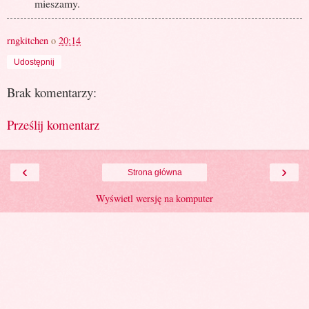
mieszamy.
rngkitchen
o
20:14
Udostępnij
Brak komentarzy:
Prześlij komentarz
‹
›
Strona główna
Wyświetl wersję na komputer