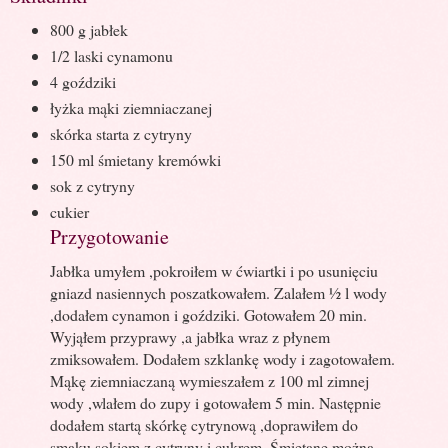
800 g jabłek
1/2 laski cynamonu
4 goździki
łyżka mąki ziemniaczanej
skórka starta z cytryny
150 ml śmietany kremówki
sok z cytryny
cukier
Przygotowanie
Jabłka umyłem ,pokroiłem w ćwiartki i po usunięciu
gniazd nasiennych poszatkowałem. Zalałem ½ l wody
,dodałem cynamon i goździki. Gotowałem 20 min.
Wyjąłem przyprawy ,a jabłka wraz z płynem
zmiksowałem. Dodałem szklankę wody i zagotowałem.
Mąkę ziemniaczaną wymieszałem z 100 ml zimnej
wody ,wlałem do zupy i gotowałem 5 min. Następnie
dodałem startą skórkę cytrynową ,doprawiłem do
smaku sokiem z cytryny i cukrem. Śmietanę można