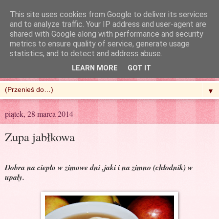
This site uses cookies from Google to deliver its services
and to analyze traffic. Your IP address and user-agent are
shared with Google along with performance and security
metrics to ensure quality of service, generate usage
R'n'G Kitchen
statistics, and to detect and address abuse.
LEARN MORE
GOT IT
▼
piątek, 28 marca 2014
Zupa jabłkowa
Dobra na ciepło w zimowe dni ,jaki i na zimno (chłodnik) w
upały.