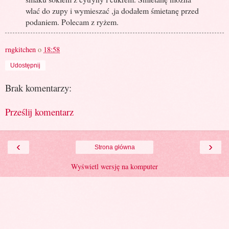
wlać do zupy i wymieszać ,ja dodałem śmietanę przed
podaniem. Polecam z ryżem.
rngkitchen
o
18:58
Udostępnij
Brak komentarzy:
Prześlij komentarz
‹
›
Strona główna
Wyświetl wersję na komputer