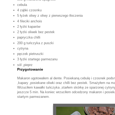
cebula
4 ząbki czosnku
5 łyżek oliwy z oliwy z pierwszego tłoczenia
4 fileciki anchois
2 łyżki kaparów
2 łyżki oliwek bez pestek
papryczka chilli
200 g tuńczyka z puszki
cytryna
pęczek pietruszki
3 łyżki startego parmezanu
sól ,pieprz
Przygotowanie
Makaron ugotowałem al dente. Posiekaną cebulę i czosnek pods
,kapary ,posiekane oliwki oraz chilli bez pestek. Smażyłem na m
Wrzuciłem kawałki tuńczyka ,starłem skórkę ze sparzonej cytryn
jeszcze 5 min. Na koniec wrzuciłem odcedzony makaron i posiek
startym parmezanem.