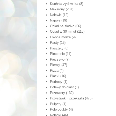
Kuchnia żydowska
(8)
Makarony
(237)
Nalewki
(12)
Napoje
(19)
Obiad na słodko
(56)
Obiad w 30 minut
(115)
Owoce morza
(9)
Pasty
(15)
Pasztety
(8)
Pieczenie
(11)
Pieczywo
(7)
Pierogi
(47)
Pizza
(4)
Placki
(16)
Podroby
(1)
Polewy do ciast
(1)
Przetwory
(132)
Przystawki i przekąski
(475)
Pulpety
(1)
Półprodukty
(4)
Roladki
(46)