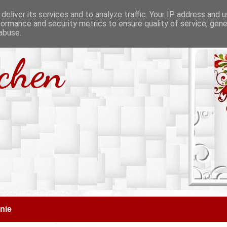
deliver its services and to analyze traffic. Your IP address and 
formance and security metrics to ensure quality of service, gen
abuse.
tchen
nie