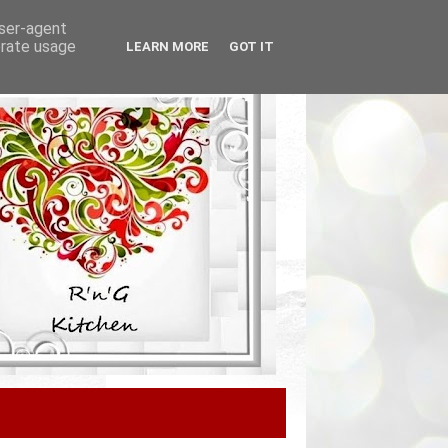
user-agent
erate usage
LEARN MORE
GOT IT