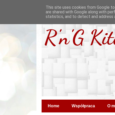
This site uses cookies from Google to 
are shared with Google along with per
statistics, and to detect and address 
R'n'G Ki
Home
Współpraca
O m