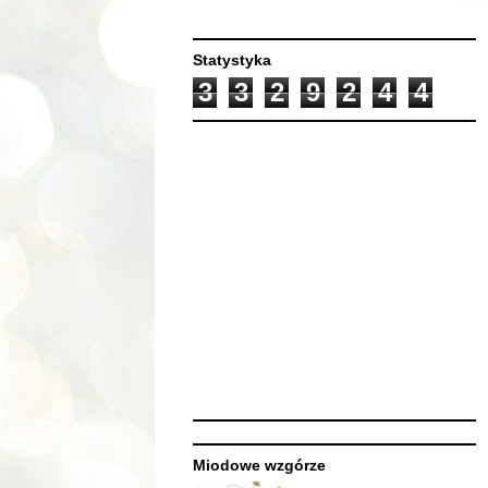
Statystyka
3
3
2
9
2
4
4
Miodowe wzgórze