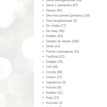
Dania jednogarnkowe
(49)
Dania z piekarnika
(97)
Desery
(91)
Dna moczanowa (przepisy)
(16)
Dnia bezglutenowe
(3)
Do chleba
(77)
Do kawy
(95)
Dodatki
(63)
Dodatki do obiadu
(106)
Drinki
(41)
Fasola szparagowa
(22)
Fastfood
(22)
Gołąbki
(35)
Grill
(40)
Grzyby
(89)
Gulasz
(27)
Jagnięcina
(3)
Kaczka
(8)
Kalafior
(11)
Karp
(13)
Kiszonki
(2)