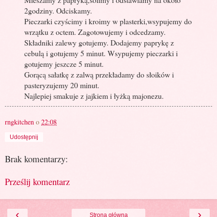
2godziny. Odciskamy.
Pieczarki czyścimy i kroimy w plasterki,wsypujemy do
wrzątku z octem. Zagotowujemy i odcedzamy.
Składniki zalewy gotujemy. Dodajemy paprykę z
cebulą i gotujemy 5 minut. Wsypujemy pieczarki i
gotujemy jeszcze 5 minut.
Gorącą sałatkę z zalwą przekładamy do słoików i
pasteryzujemy 20 minut.
Najlepiej smakuje z jajkiem i łyżką majonezu.
rngkitchen
o
22:08
Udostępnij
Brak komentarzy:
Prześlij komentarz
‹
›
Strona główna