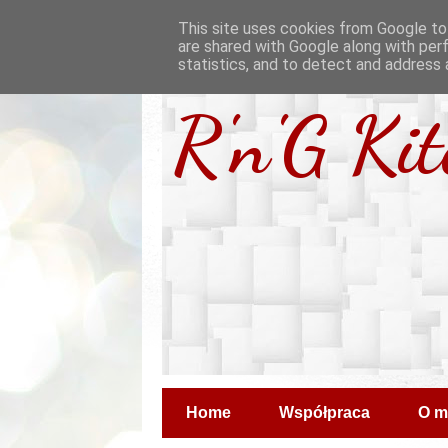
This site uses cookies from Google to 
are shared with Google along with per
statistics, and to detect and address 
R'n'G Ki
Home
Współpraca
O m