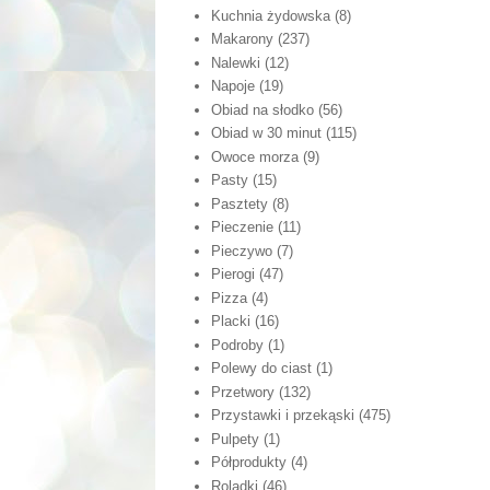
Kuchnia żydowska
(8)
Makarony
(237)
Nalewki
(12)
Napoje
(19)
Obiad na słodko
(56)
Obiad w 30 minut
(115)
Owoce morza
(9)
Pasty
(15)
Pasztety
(8)
Pieczenie
(11)
Pieczywo
(7)
Pierogi
(47)
Pizza
(4)
Placki
(16)
Podroby
(1)
Polewy do ciast
(1)
Przetwory
(132)
Przystawki i przekąski
(475)
Pulpety
(1)
Półprodukty
(4)
Roladki
(46)