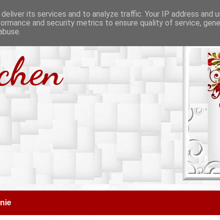
deliver its services and to analyze traffic. Your IP address and 
formance and security metrics to ensure quality of service, gen
abuse.
tchen
nie