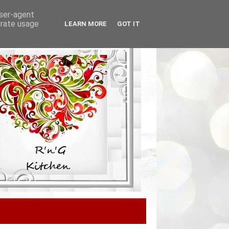
user-agent
erate usage
LEARN MORE
GOT IT