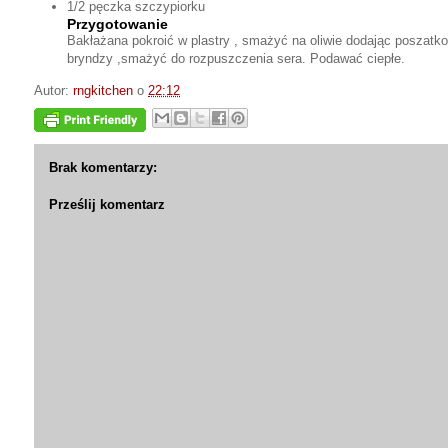
1/2 pęczka szczypiorku
Przygotowanie
Bakłażana pokroić w plastry , smażyć na oliwie dodając poszatko
bryndzy ,smażyć do rozpuszczenia sera. Podawać ciepłe.
Autor:
rngkitchen
o
22:12
Brak komentarzy:
Prześlij komentarz