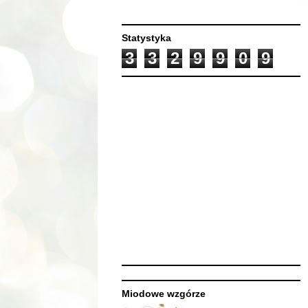
Statystyka
3
3
2
9
9
0
9
Miodowe wzgórze