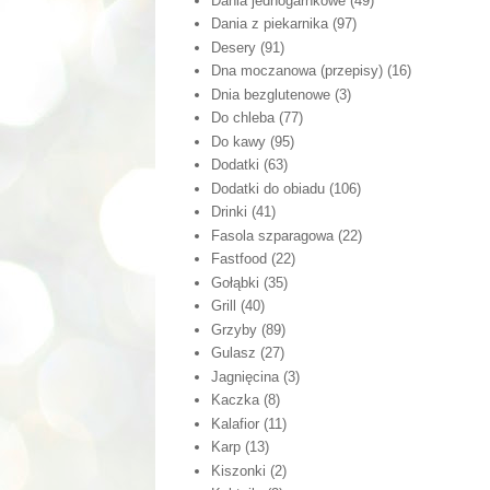
Dania jednogarnkowe
(49)
Dania z piekarnika
(97)
Desery
(91)
Dna moczanowa (przepisy)
(16)
Dnia bezglutenowe
(3)
Do chleba
(77)
Do kawy
(95)
Dodatki
(63)
Dodatki do obiadu
(106)
Drinki
(41)
Fasola szparagowa
(22)
Fastfood
(22)
Gołąbki
(35)
Grill
(40)
Grzyby
(89)
Gulasz
(27)
Jagnięcina
(3)
Kaczka
(8)
Kalafior
(11)
Karp
(13)
Kiszonki
(2)