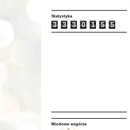
Statystyka
3
3
3
0
1
5
5
Miodowe wzgórze