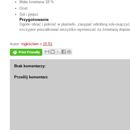
Mała śmietana 18 %
Ocet
Sól i pieprz
Przygotowanie
Ogórki obrać i pokroić w plasterki ,zasypać odrobiną soli-osączy
szczypior poszatkować-wszystko wymieszać ze śmietaną doprawi
Autor:
rngkitchen
o
15:51
Brak komentarzy:
Prześlij komentarz