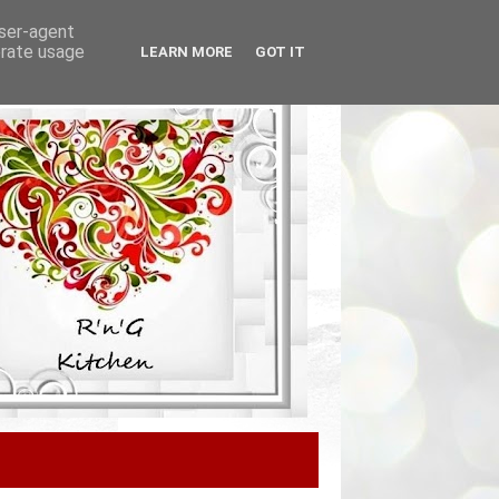
user-agent
erate usage
LEARN MORE
GOT IT