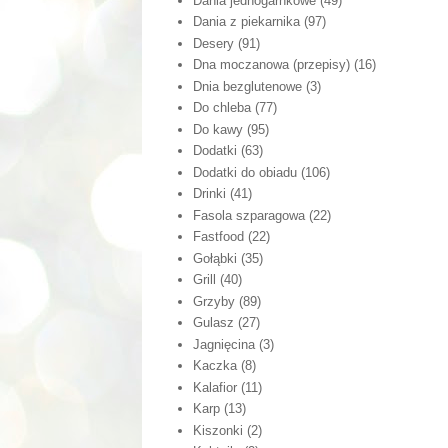
Dania jednogarnkowe
(49)
Dania z piekarnika
(97)
Desery
(91)
Dna moczanowa (przepisy)
(16)
Dnia bezglutenowe
(3)
Do chleba
(77)
Do kawy
(95)
Dodatki
(63)
Dodatki do obiadu
(106)
Drinki
(41)
Fasola szparagowa
(22)
Fastfood
(22)
Gołąbki
(35)
Grill
(40)
Grzyby
(89)
Gulasz
(27)
Jagnięcina
(3)
Kaczka
(8)
Kalafior
(11)
Karp
(13)
Kiszonki
(2)