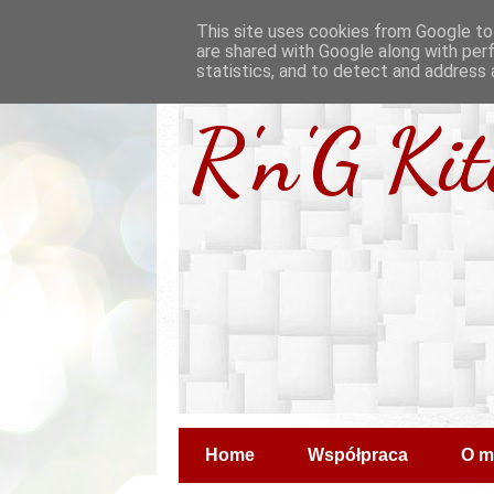
This site uses cookies from Google to 
are shared with Google along with per
statistics, and to detect and address 
R'n'G Ki
Home
Współpraca
O m