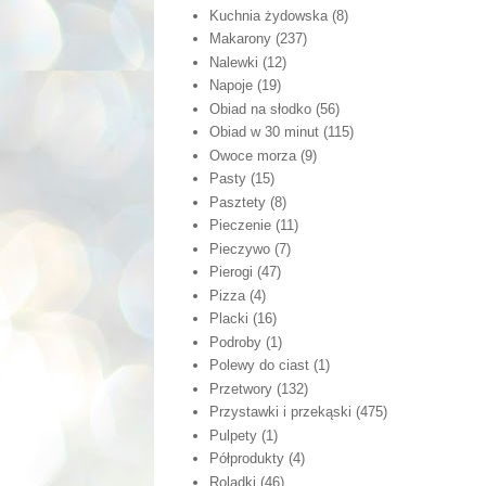
Kuchnia żydowska
(8)
Makarony
(237)
Nalewki
(12)
Napoje
(19)
Obiad na słodko
(56)
Obiad w 30 minut
(115)
Owoce morza
(9)
Pasty
(15)
Pasztety
(8)
Pieczenie
(11)
Pieczywo
(7)
Pierogi
(47)
Pizza
(4)
Placki
(16)
Podroby
(1)
Polewy do ciast
(1)
Przetwory
(132)
Przystawki i przekąski
(475)
Pulpety
(1)
Półprodukty
(4)
Roladki
(46)