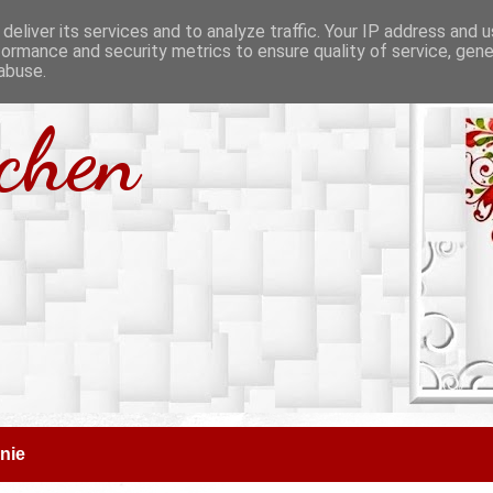
deliver its services and to analyze traffic. Your IP address and 
formance and security metrics to ensure quality of service, gen
abuse.
tchen
nie